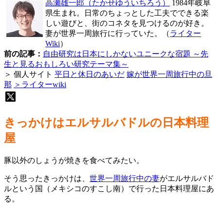
高瀬雄一郎
（たかせゆういちろう）
1984年岐阜
県生まれ。日常のちょっとした工夫でできる楽
しい遊びと、街のコネタを見つけるのが好き。
妻が世界一周旅行に行っていた。（
ライター
Wiki
）
前の記事：
自由研究は日本にしかないユニークな宿題 ～先
生と見るおもしろい研究テーマ集～
＞ 個人サイト
平日と休日のあいだ
嫁が世界一周旅行中の旦
那
＞ライターwiki
きっかけはエルサルバドルの日本料理
屋
豚以外のしょうが焼きを食べてみたい。
そう思ったきっかけは、
世界一周旅行中の妻
がエルサルバド
ルという国（メキシコのすこし南）で行った日本料理屋にあ
る。