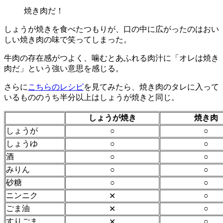
焼き肉だ！
しょうが焼きを食べたつもりが、口の中に広がったのはおい
しい焼き肉の味で笑ってしまった。
牛肉の存在感がつよく、噛むとあふれる肉汁に「オレは焼き
肉だ」という強い意思を感じる。
さらに
こちらのレシピ
を見てみたら、焼き肉のタレに入って
いるもののうち半分以上はしょうが焼きと同じ。
しょうが焼き
焼き肉
しょうが
○
○
しょうゆ
○
○
酒
○
○
みりん
○
○
砂糖
○
○
ニンニク
○
✕
ごま油
○
✕
すりごま
○
✕