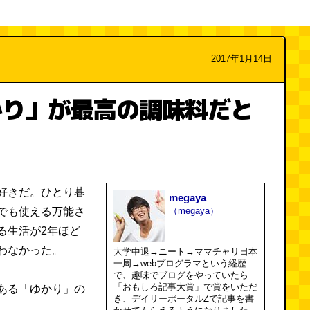
2017年1月14日
かり」が最高の調味料だと
好きだ。ひとり暮
megaya
でも使える万能さ
（megaya）
る生活が2年ほど
わなかった。
大学中退→ニート→ママチャリ日本
一周→webプログラマという経歴
で、趣味でブログをやっていたら
「おもしろ記事大賞」で賞をいただ
ある「ゆかり」の
き、デイリーポータルZで記事を書