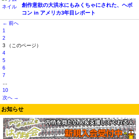
創作意欲の大洪水にもみくちゃにされた、ヘボ
コン in アメリカ3年目レポート
← 前へ
1
2
3
（このページ）
4
5
6
7
…
10
次へ →
お知らせ