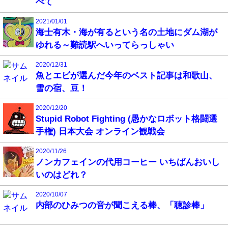
べて
2021/01/01
海士有木・海が有るという名の土地にダム湖が
ゆれる～難読駅へいってらっしゃい
2020/12/31
魚とエビが選んだ今年のベスト記事は和歌山、
雪の宿、豆！
2020/12/20
Stupid Robot Fighting (愚かなロボット格闘選
手権) 日本大会 オンライン観戦会
2020/11/26
ノンカフェインの代用コーヒー いちばんおいし
いのはどれ？
2020/10/07
内部のひみつの音が聞こえる棒、「聴診棒」