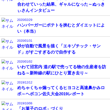
合わせていった結果、ギャルになった～ぬっき
ぃさんインタビュー
2020/02/29
ハンバーガーにポテトを挟むとダイエットによ
い（本当）
2020/01/31
砂が自動で風景を描く「エキゾチック・サン
ド」がすごすぎるので自作する
2020/01/02
いわて沼宮内 道の駅で売ってる物の生産者を訪
ねる～新幹線の駅にひとり置き去り～
2019/12/12
めちゃくちゃ煽ってくるヒヨコと高速鼻かみロ
ボ～ヘボコン佐久大会2019レポート
2019/10/06
「お菓子のロボ」づくり