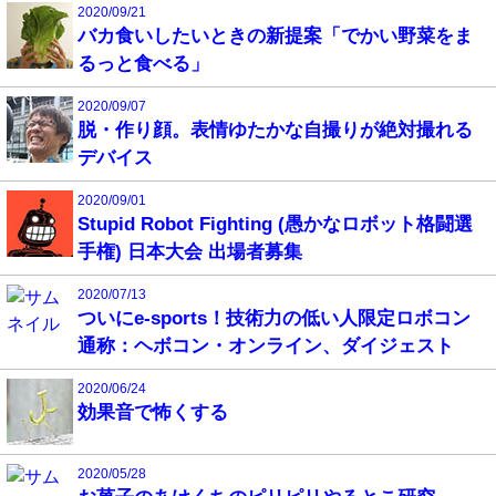
2020/09/21
バカ食いしたいときの新提案「でかい野菜をま
るっと食べる」
2020/09/07
脱・作り顔。表情ゆたかな自撮りが絶対撮れる
デバイス
2020/09/01
Stupid Robot Fighting (愚かなロボット格闘選
手権) 日本大会 出場者募集
2020/07/13
ついにe-sports！技術力の低い人限定ロボコン
通称：ヘボコン・オンライン、ダイジェスト
2020/06/24
効果音で怖くする
2020/05/28