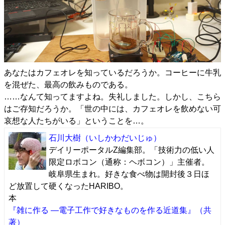
あなたはカフェオレを知っているだろうか。コーヒーに牛乳
を混ぜた、最高の飲みものである。
……なんて知ってますよね。失礼しました。しかし、こちら
はご存知だろうか。「世の中には、カフェオレを飲めない可
哀想な人たちがいる」ということを…。
石川大樹
（いしかわだいじゅ）
デイリーポータルZ編集部。「技術力の低い人
限定ロボコン（通称：ヘボコン）」主催者。
岐阜県生まれ。好きな食べ物は開封後３日ほ
ど放置して硬くなったHARIBO。
本
『雑に作る ―電子工作で好きなものを作る近道集』（共
著）