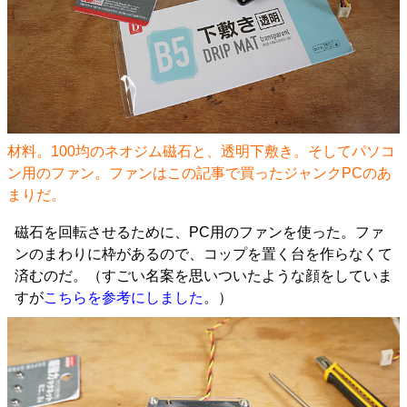
材料。100均のネオジム磁石と、透明下敷き。そしてパソコ
ン用のファン。ファンは
この記事で買ったジャンクPC
のあ
まりだ。
磁石を回転させるために、PC用のファンを使った。ファ
ンのまわりに枠があるので、コップを置く台を作らなくて
済むのだ。（すごい名案を思いついたような顔をしていま
すが
こちらを参考にしました
。）