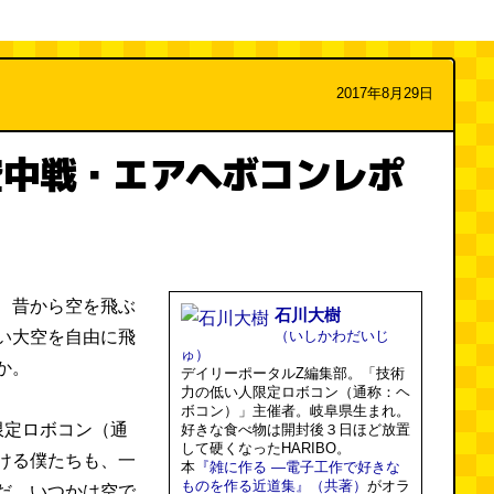
2017年8月29日
空中戦・エアヘボコンレポ
、昔から空を飛ぶ
石川大樹
い大空を自由に飛
（いしかわだいじ
ゅ）
か。
デイリーポータルZ編集部。「技術
力の低い人限定ロボコン（通称：ヘ
ボコン）」主催者。岐阜県生まれ。
限定ロボコン（通
好きな食べ物は開封後３日ほど放置
して硬くなったHARIBO。
ける僕たちも、一
本
『雑に作る ―電子工作で好きな
ものを作る近道集』（共著）
がオラ
だ。いつかは空で