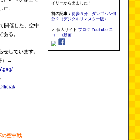
イリーから出ました！
した。
前の記事：
徒歩５分、ダンゴムシ何
分？（デジタルリマスター版）
kyoにて開催した、空中
＞ 個人サイト
ブログ
YouTube
ニ
である。
コニコ動画
らせしています。
語）→
Y.gag/
→
ficial/
杯の空中戦