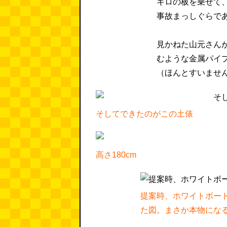
キロの板を乗せて
事故まっしぐらで
見かねた山元さん
むような金属パイ
（ほんとすいませ
そしてできたのがこの土俵
高さ180cm
提案時、ホワイトボー
た図。まさか本物にな