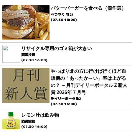
バターバーガーを食べる（傑作選）
べつやく れい
(07.30 18:00)
リサイクル専用のゴミ箱が大きい
読者投稿
(07.30 16:00)
やっぱり北の方に行けば行くほど自
販機の「あったか～い」率は上がる
の？ ～月刊デイリーポータルＺ新人
賞 2026年７月号
デイリーポータルZ
(07.30 16:00)
レモン汁は飲み物
読者投稿
(07.30 16:00)