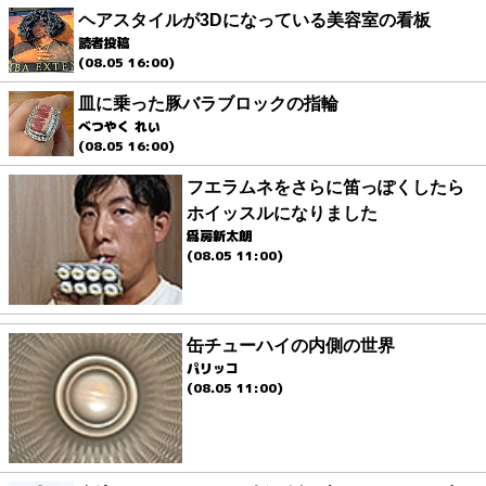
ヘアスタイルが3Dになっている美容室の看板
読者投稿
(08.05 16:00)
皿に乗った豚バラブロックの指輪
べつやく れい
(08.05 16:00)
フエラムネをさらに笛っぽくしたら
ホイッスルになりました
爲房新太朗
(08.05 11:00)
缶チューハイの内側の世界
パリッコ
(08.05 11:00)