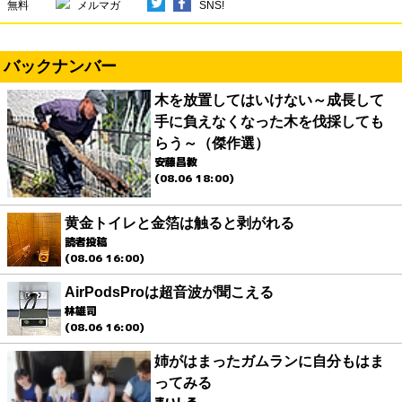
無料
メルマガ
SNS!
バックナンバー
木を放置してはいけない～成長して
手に負えなくなった木を伐採しても
らう～（傑作選）
安藤昌教
(08.06 18:00)
黄金トイレと金箔は触ると剥がれる
読者投稿
(08.06 16:00)
AirPodsProは超音波が聞こえる
林雄司
(08.06 16:00)
姉がはまったガムランに自分もはま
ってみる
まいしろ