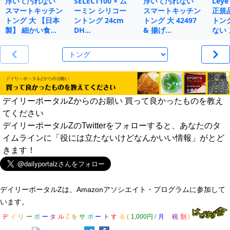
浮いて汚れない
SELECT100 × ム
浮いて汚れない
Le
スマートキッチン
ーミン シリコー
スマートキッチン
正規
トング 大 【日本
ントング 24cm
トング 大 42497
トン
製】 細かい食…
DH…
& 揚げ…
ない 
デイリーポータルZからのお願い 買って良かったものを教え
てください
デイリーポータルZのTwitterをフォローすると、あなたのタ
イムラインに「役には立たないけどなんかいい情報」がとど
きます！
デイリーポータルZは、Amazonアソシエイト・プログラムに参加して
います。
デ
イ
リ
ー
ポ
ー
タ
ル
Z
を
サ
ポ
ー
ト
す
る
(
1,000円
/
月
税
別
)