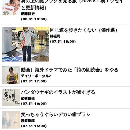
翼の上の謎フックを見る旅（2026.8.1 朝エッセイ
と更新情報）
伊藤健史
(08.01 10:00)
同じ道を歩きたくない（傑作選）
林雄司
(07.31 18:00)
動画）海外ドラマでみた「詩の朗読会」をやる
デイリーポータルZ
(07.31 17:00)
パンダウナギのイラストが嘘すぎる
読者投稿
(07.31 16:00)
笑っちゃうぐらいデカい歯ブラシ
読者投稿
(07.31 16:00)