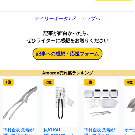
デイリーポータルZ トップへ
記事が面白かったら、
ぜひライターに感想をお送りください
記事への感想・応援フォーム
Amazon売れ筋ランキング
1位
2位
3位
4位
下村企販 先端が
貝印 KAI
下村企販 先端が
オー