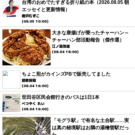
台湾のおめでたすぎる折り紙の本（2026.08.05 朝
エッセイと更新情報）
唐沢むぎこ
(08.05 10:00)
大きな唐揚げが乗ったチャーハン～
チャーハン部活動報告（傑作選）
江ノ島茂道
(08.04 18:00)
ちょこ煎がカインズPBで販売してました
読者投稿
(08.04 16:00)
世田谷区民会館行きのバスは1日1本
べつやく れい
(08.04 16:00)
「モグラ駅」で有名な土合駅……実
は真の秘境駅はお隣の湯檜曽駅だっ
た