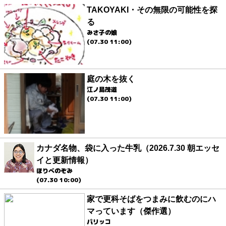
TAKOYAKI・その無限の可能性を探
る
みさ子の娘
(07.30 11:00)
庭の木を抜く
江ノ島茂道
(07.30 11:00)
カナダ名物、袋に入った牛乳（2026.7.30 朝エッセ
イと更新情報）
ほりべのぞみ
(07.30 10:00)
家で更科そばをつまみに飲むのにハ
マっています（傑作選）
パリッコ