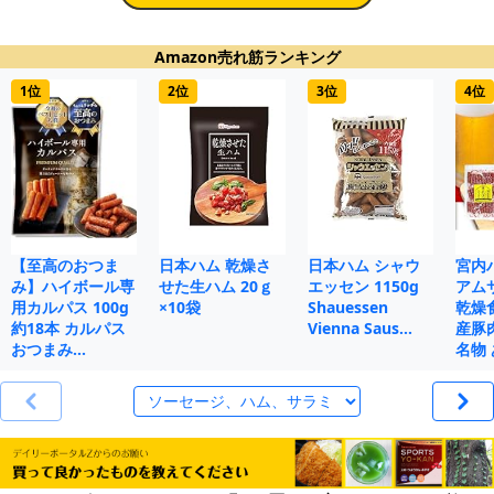
Amazon売れ筋ランキング
1位
2位
3位
4位
【至高のおつま
日本ハム 乾燥さ
日本ハム シャウ
宮内
み】ハイボール専
せた生ハム 20ｇ
エッセン 1150g
アムサ
用カルパス 100g
×10袋
Shauessen
乾燥
約18本 カルパス
Vienna Saus…
産豚
おつまみ…
名物