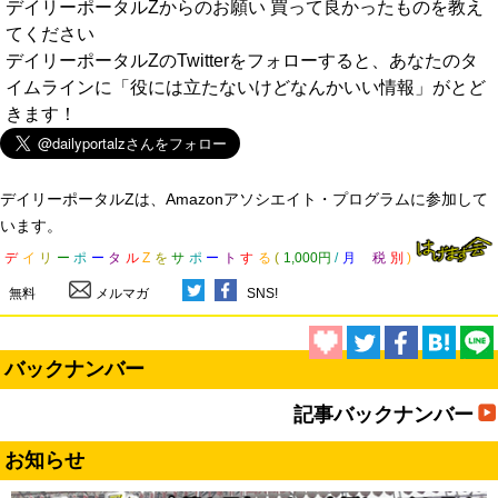
デイリーポータルZからのお願い 買って良かったものを教え
てください
デイリーポータルZのTwitterをフォローすると、あなたのタ
イムラインに「役には立たないけどなんかいい情報」がとど
きます！
デイリーポータルZは、Amazonアソシエイト・プログラムに参加して
います。
デ
イ
リ
ー
ポ
ー
タ
ル
Z
を
サ
ポ
ー
ト
す
る
(
1,000円
/
月
税
別
)
無料
メルマガ
SNS!
バックナンバー
記事バックナンバー
お知らせ