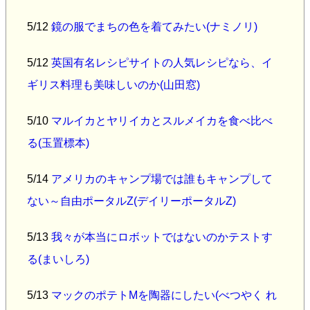
5/12
鏡の服でまちの色を着てみたい(ナミノリ)
5/12
英国有名レシピサイトの人気レシピなら、イ
ギリス料理も美味しいのか(山田窓)
5/10
マルイカとヤリイカとスルメイカを食べ比べ
る(玉置標本)
5/14
アメリカのキャンプ場では誰もキャンプして
ない～自由ポータルZ(デイリーポータルZ)
5/13
我々が本当にロボットではないのかテストす
る(まいしろ)
5/13
マックのポテトMを陶器にしたい(べつやく れ