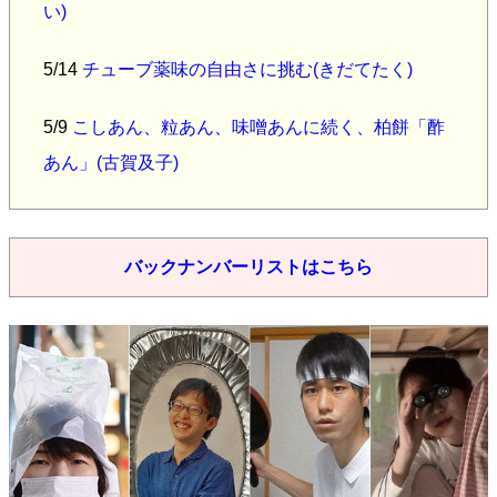
い)
5/14
チューブ薬味の自由さに挑む(きだてたく)
5/9
こしあん、粒あん、味噌あんに続く、柏餅「酢
あん」(古賀及子)
バックナンバーリストはこちら