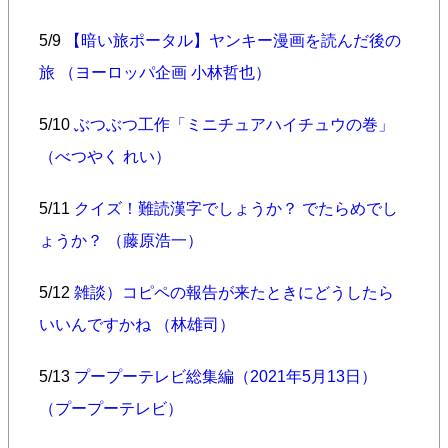
5/9
【暗い旅ポータル】ヤンキー漫画を読んだ後の
旅 （ヨーロッパ企画 小林哲也）
5/10
ぶつぶつ工作「ミニチュアハイチュウの巻」
（べつやく れい）
5/11
クイズ！難読漢字でしょうか？ でたらめでし
ょうか？ （藤原浩一）
5/12
雑談）コピペの報告が来たときにどうしたら
いいんですかね （林雄司）
5/13
プープーテレビ総集編（2021年5月13日）
（プープーテレビ）