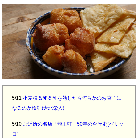
5/11
小麦粉＆卵＆乳を熱したら何らかのお菓子に
なるのか検証(大北栄人)
5/10
ご近所の名店「龍正軒」50年の全歴史(パリッ
コ)