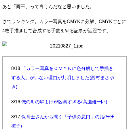
あと「両玉」って言うんだなと思いました。
さてランキング。カラー写真をCMYKに分解、CMYKごとに
4枚手描きして合成する手数をやる記事が話題です。
8/18
「カラー写真をＣＭＹＫに色分解して手描き
する人」がいない理由が判明しました(西村まさゆ
き)
8/16
俺の町の鳩よけが凶暴すぎる(高瀬雄一郎)
8/17
保育士さんから聞く「子供の悪口」の話(米田
梅子)