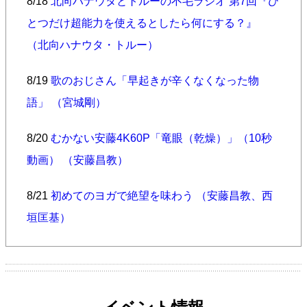
8/18
北向ハナウタとトルーの不毛ラジオ 第7回『ひ
とつだけ超能力を使えるとしたら何にする？』
（北向ハナウタ・トルー）
8/19
歌のおじさん「早起きが辛くなくなった物
語」 （宮城剛）
8/20
むかない安藤4K60P「竜眼（乾燥）」（10秒
動画） （安藤昌教）
8/21
初めてのヨガで絶望を味わう （安藤昌教、西
垣匡基）