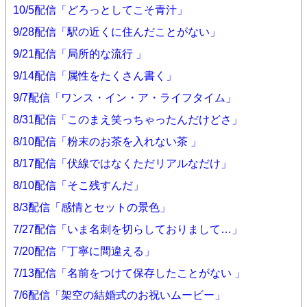
10/5配信「どろっとしてこそ青汁」
9/28配信「駅の近くに住んだことがない」
9/21配信「局所的な流行 」
9/14配信「属性をたくさん書く」
9/7配信「ワンス・イン・ア・ライフタイム」
8/31配信「このまえ笑っちゃったんだけどさ」
8/10配信「粉末のお茶を入れない茶 」
8/17配信「伏線ではなくただリアルなだけ」
8/10配信「そこ残すんだ」
8/3配信「感情とセットの景色」
7/27配信「いま名刺を切らしておりまして…」
7/20配信「丁寧に間違える」
7/13配信「名前をつけて保存したことがない 」
7/6配信「架空の結婚式のお祝いムービー」