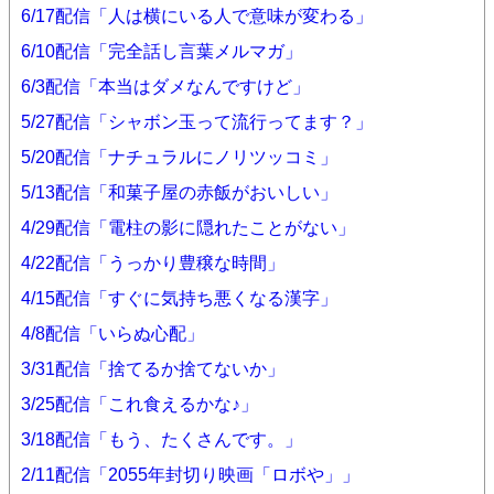
6/17配信「人は横にいる人で意味が変わる」
6/10配信「完全話し言葉メルマガ」
6/3配信「本当はダメなんですけど」
5/27配信「シャボン玉って流行ってます？」
5/20配信「ナチュラルにノリツッコミ」
5/13配信「和菓子屋の赤飯がおいしい」
4/29配信「電柱の影に隠れたことがない」
4/22配信「うっかり豊穣な時間」
4/15配信「すぐに気持ち悪くなる漢字」
4/8配信「いらぬ心配」
3/31配信「捨てるか捨てないか」
3/25配信「これ食えるかな♪」
3/18配信「もう、たくさんです。」
2/11配信「2055年封切り映画「ロボや」」