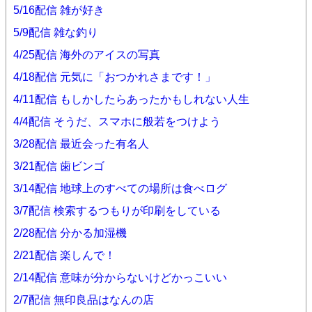
5/16配信 雑が好き
5/9配信 雑な釣り
4/25配信 海外のアイスの写真
4/18配信 元気に「おつかれさまです！」
4/11配信 もしかしたらあったかもしれない人生
4/4配信 そうだ、スマホに般若をつけよう
3/28配信 最近会った有名人
3/21配信 歯ビンゴ
3/14配信 地球上のすべての場所は食べログ
3/7配信 検索するつもりが印刷をしている
2/28配信 分かる加湿機
2/21配信 楽しんで！
2/14配信 意味が分からないけどかっこいい
2/7配信 無印良品はなんの店