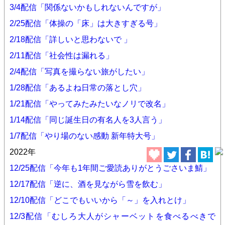
3/4配信「関係ないかもしれないんですが」
2/25配信「体操の「床」は大きすぎる号」
2/18配信「詳しいと思わないで 」
2/11配信「社会性は漏れる」
2/4配信「写真を撮らない旅がしたい」
1/28配信「あるよね日常の落とし穴」
1/21配信「やってみたみたいなノリで改名」
1/14配信「同じ誕生日の有名人を3人言う」
1/7配信「やり場のない感動 新年特大号」
2022年
12/25配信「今年も1年間ご愛読ありがとうごさいま鯖」
12/17配信「逆に、酒を見ながら雪を飲む」
12/10配信「どこでもいいから「～」を入れとけ」
12/3配信「むしろ大人がシャーベットを食べるべきで