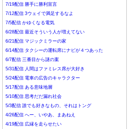
7/19配信 勝手に勝利宣言
7/12配信 3ウェイで満足するなよ
7/5配信 かゆくなる電気
6/28配信 最近そういう人が増えてない
6/21配信 マジックミラーの家
6/14配信 タクシーの運転席にナビが４つあった
6/7配信 三番目から謎の案
5/31配信 人間はファミレス席が大好き
5/24配信 電車の広告のキャラクター
5/17配信 ある意味地層
5/10配信 思考だだ漏れ社会
5/3配信 誰でも好きなもの、それはトング
4/26配信 へー、いやあ、まあねえ
4/19配信 広縁を走らせたい