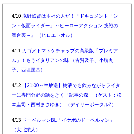
4/10
庵野監督は本社の人だ！『ドキュメント「シ
ン・仮面ライダー」～ヒーローアクション 挑戦の
舞台裏～』 （ヒロエトオル）
4/11
カゴメトマトケチャップの高級版「プレミア
ム」！もうイタリアンの味 （古賀及子、小堺丸
子、西垣匡基）
4/12
【21:00～生放送】樹液でも飲みながらライタ
ーに専門分野の話をきく「記事の森」（ゲスト：松
本圭司・西村まさゆき） （デイリーポータルZ）
4/13
ドーベルマンBL「イケボのドーベルマン」
（大北栄人）