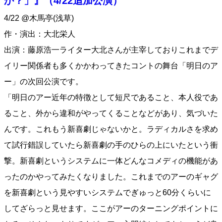
か？」』（4/22追加公演）
4/22 @木馬亭(浅草)
作・演出：大北栄人
出演：藤原浩一ライター大北さんが主宰しておりこれまでデ
イリー関係者も多くかかわってきたコントの舞台「明日のア
ー」の次回公演です。
「明日のアー近年の特徴として短尺であること、本人役であ
ること、外から違和がやってくることなどがあり、気づいた
んです。これもう新喜劇じゃないかと。ラディカルさを求め
て試行錯誤していたら新喜劇の手のひらの上にいたという衝
撃。新喜劇というシステムに一体どんなコメディの機能があ
ったのかやってみたくなりました。これまでのアーのギャグ
を新喜劇という見やすいシステムでぎゅっと60分くらいに
してざらっと見せます。ここがアーのターニングポイントに