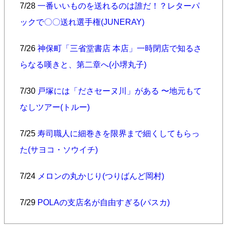
7/28
一番いいものを送れるのは誰だ！？レターパ
ックで〇〇送れ選手権(JUNERAY)
7/26
神保町「三省堂書店 本店」一時閉店で知るさ
らなる嘆きと、第二章へ(小堺丸子)
7/30
戸塚には「ださセーヌ川」がある 〜地元もて
なしツアー(トルー)
7/25
寿司職人に細巻きを限界まで細くしてもらっ
た(サヨコ・ソウイチ)
7/24
メロンの丸かじり(つりばんど岡村)
7/29
POLAの支店名が自由すぎる(パスカ)