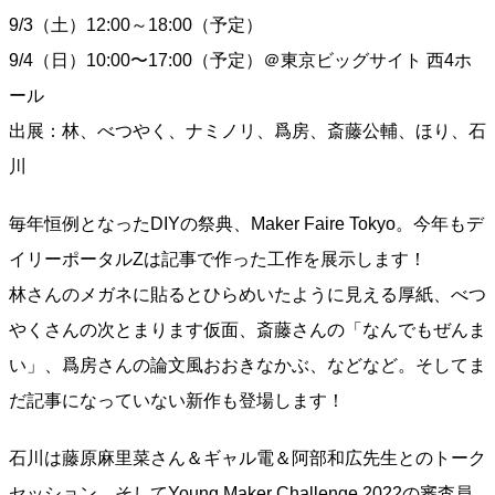
9/3（土）12:00～18:00（予定）
9/4（日）10:00〜17:00（予定）＠東京ビッグサイト 西4ホ
ール
出展：林、べつやく、ナミノリ、爲房、斎藤公輔、ほり、石
川
毎年恒例となったDIYの祭典、Maker Faire Tokyo。今年もデ
イリーポータルZは記事で作った工作を展示します！
林さんのメガネに貼るとひらめいたように見える厚紙、べつ
やくさんの次とまります仮面、斎藤さんの「なんでもぜんま
い」、爲房さんの論文風おおきなかぶ、などなど。そしてま
だ記事になっていない新作も登場します！
石川は藤原麻里菜さん＆ギャル電＆阿部和広先生とのトーク
セッション、そしてYoung Maker Challenge 2022の審査員