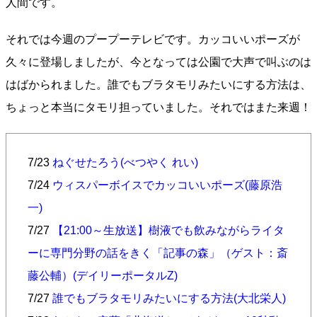
人間です。
それでは今週のプープーテレビです。カッコいいポーズが
久々に登場しましたが、今となっては公園で大声で叫ぶのは
はばかられました。誰でもブラタモリみたいにする方法は、
ちょっと本当にタモリ担っていました。それではまた来週！
7/23
ねぐせたろう(べつやく れい)
7/24
ウィスパーボイスでカッコいいポーズ(藤原浩
一)
7/27
【21:00～生放送】樹液でも飲みながらライタ
ーに専門分野の話をきく「記事の森」（ゲスト：斎
藤公輔）(デイリーポータルZ)
7/27
誰でもブラタモリみたいにする方法(大北栄人)