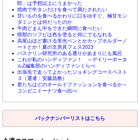
郎」は予想以上にうまかった
焼肉で牛タンだけを食べて満たされたい
甘いものを食べるかわりに口をゆすぐ、極甘モン
ダミンとは何だったのか
牛肉どまん中をできた瞬間に食べたい
怪獣のソフビは色を塗ると何にでもなれる
高尾山ほど書ける蛍光ペンとかカップホルダーノ
ートとか！夏の文房具フェス2023
バスクリン研究所のある通りがあまりにも風呂
これが私のハンディファン！ ～デイリーポータ
ルZ編集部のハンディファンくらべ
出張先で走ってよかったジョギングコースベスト
３（選者：安藤昌教）
君たちはどのオールドファッションを食べるか～
コンビニドーナツ食べ比べ
バックナンバーリストはこちら