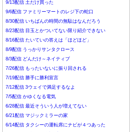
9/13配信 土だけ買った
9/6配信 ファミリーマートのレジ下の蛇口
8/30配信 いちばんの時間の無駄はなんだろう
8/23配信 目玉とかついてない限り紹介できない
8/16配信 たいていの答えは「ほどほど」
8/9配信 うっかりサンタクロース
8/3配信 どんだけ～ネイティブ
7/26配信 もったいないに振り回される
7/19配信 勝手に勝利宣言
7/12配信 3ウェイで満足するなよ
7/5配信 かゆくなる電気
6/28配信 最近そういう人が増えてない
6/21配信 マジックミラーの家
6/14配信 タクシーの運転席にナビが４つあった