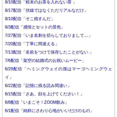
8/10配信「粉末のお茶を入れない茶 」
8/17配信「伏線ではなくただリアルなだけ」
8/10配信「そこ残すんだ」
8/3配信「感情とセットの景色」
7/27配信「いま名刺を切らしておりまして…」
7/20配信「丁寧に間違える」
7/13配信「名前をつけて保存したことがない 」
7/6配信「架空の結婚式のお祝いムービー」
6/29配信「ヘミングウェイの孫はマーゴヘミングウェ
イ」
6/22配信「記憶に残る読み間違い」
6/15配信「さあ、顔を上げてください！」
6/8配信「いまこそ！ZOOM飲み」
6/1配信「純粋にさわり心地がいいだけのもの」