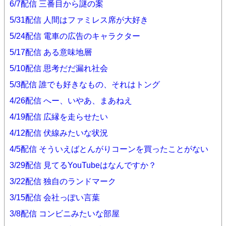
6/7配信 三番目から謎の案
5/31配信 人間はファミレス席が大好き
5/24配信 電車の広告のキャラクター
5/17配信 ある意味地層
5/10配信 思考だだ漏れ社会
5/3配信 誰でも好きなもの、それはトング
4/26配信 へー、いやあ、まあねえ
4/19配信 広縁を走らせたい
4/12配信 伏線みたいな状況
4/5配信 そういえばとんがりコーンを買ったことがない
3/29配信 見てるYouTubeはなんですか？
3/22配信 独自のランドマーク
3/15配信 会社っぽい言葉
3/8配信 コンビニみたいな部屋