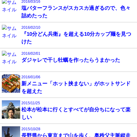
2016/03/16
塩バターフランスがスカスカ過ぎるので、色々
詰めたった
2016/02/10
『10分どん兵衛』を超える10分カップ麺を見つ
けた
2016/02/01
ダジャレで干し牡蠣を作ったらうまかった
2016/01/06
新メニュー「ホット挟まない」がホットサンド
を超えた
2015/11/25
松本が松本に行くとすべてが自分ちになって楽
しい
2015/10/28
長野県から東京まで山を歩く、奥秩父主脈縦走