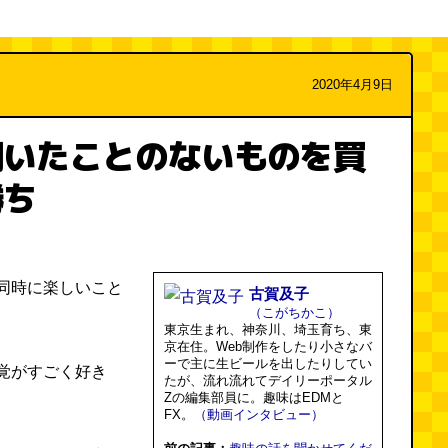
2020年4月9日
聞いたことのないものを買
勝ち
同時に楽しいこと
古賀及子
（こがちかこ）
東京生まれ、神奈川、埼玉育ち、東
京在住。Web制作をしたり小さなバ
ーで主に生ビールを出したりしてい
覚がすごく好き
たが、流れ流れてデイリーポータル
Zの編集部員に。趣味はEDMと
FX。
（動画インタビュー）