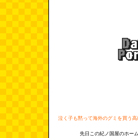
泣く子も黙って海外のグミを買う高
先日この紀ノ国屋のホー