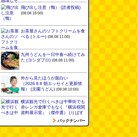
飛び出し注意（鴨）
(読者投稿)
(08.08 16:00)
お茶屋さんのソフトクリームを食
べる
(トルー)
(08.08 11:00)
九州うどんを一日中食べ続けてみ
た
(ヨシダプロ)
(08.08 11:00)
外から見たほうが面白い
（2026.8.8 朝エッセイと更新情
報）
(文園うどん)
(08.08 10:00)
横浜観光で行くべきは中華街でも
赤レンガ倉庫でもなく『横浜税関
資料展示室』（傑作選）
(りばす
と)
(08.07 18:00)
バックナンバー
缶ビールのエレベーター
(読者投
稿)
(08.07 16:00)