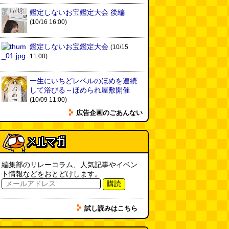
ヘアスタイルが3Dになっている
鑑定しないお宝鑑定大会 後編
美容室の看板
(読者投稿)
(08.05
(10/16 16:00)
16:00)
皿に乗った豚バラブロックの指輪
鑑定しないお宝鑑定大会
(10/15
(べつやく れい)
(08.05 16:00)
11:00)
一生にいちどレベルのほめを連続
フエラムネをさらに笛っぽくした
して浴びる～ほめられ屋敷開催
らホイッスルになりました
(爲房
(10/09 11:00)
新太朗)
(08.05 11:00)
広告企画のごあんない
缶チューハイの内側の世界
(パリ
ッコ)
(08.05 11:00)
台湾のおめでたすぎる折り紙の本
編集部のリレーコラム、人気記事やイベン
（2026.08.05 朝エッセイと更新
ト情報などをおとどけします。
情報）
(唐沢むぎこ)
(08.05 10:00)
購読
大きな唐揚げが乗ったチャーハン
試し読みはこちら
～チャーハン部活動報告（傑作
選）
(江ノ島茂道)
(08.04 18:00)