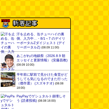
汗を止める、缶チューハイの裏
側、入力中…・8/1～7 のデイリ
ーポータルZダイジェスト
(デイ
リーポータルZ)
(08.09 11:00)
あこがれの地鎮祭（2026.8.9 朝
エッセイと更新情報）
(安藤昌教)
(08.09 10:00)
半年前に駅前で見かけた食堂がど
うしても気になるのでまた行った
（傑作選）
(スズキナオ)
(08.08
18:00)
PayPayでゲシュタルト崩壊しそ
う
(読者投稿)
(08.08 16:00)