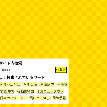
みんなにおいを嗅ぎたくなる、め
んたいこ色のハンドソープ
(鈴木
さくら)
(08.07 16:00)
平成のデニムペンケースを自作す
る
(とりもちうずら)
(08.07 11:00)
揖保乃糸の「そうめん」ではな
く、揖保乃糸の「パスタ」を食べ
る
(地主恵亮)
(08.07 11:00)
サイト内検索
人間ドックと能力者の医者
（2026.8.7 朝エッセイと更新情
報）
(べつやく れい)
(08.07 10:00)
よく検索されているワード
ビリヤニとは
みりん 味
羊 鳴き声
平坂寛
木を放置してはいけない～成長し
て手に負えなくなった木を伐採し
甘酒 牛乳
移動動物園
千葉ニュータウン
てもらう～（傑作選）
(安藤昌教)
日本のピラミッド
馬レバー刺し
天気予報
(08.06 18:00)
黄金トイレと金箔は触ると剥がれ