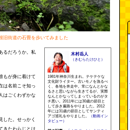
根旧街道の石畳を歩いてみました
あるだろうか。私
木村岳人
（きむらたけひと）
誰もが身に着けて
1981年神奈川生まれ。テケテケな
文化財ライター。古いモノを漁るべ
在は名前こそ知っ
く、各地を奔走中。常になんとかな
るさと思いながら生きてるが、実際
人はごくわずかな
なんとかなってしまっているのがタ
チ悪い。2011年には30歳の節目と
して歩き遍路をやりました。2012
年には31歳の節目としてサンティ
アゴ巡礼をやりました。
（動画イン
見した。せっかく
タビュー）
てきたわらじとは