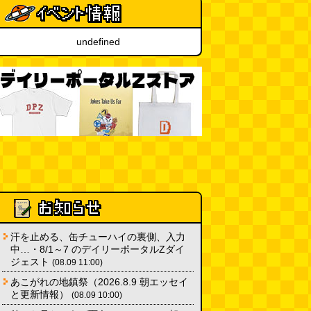
ちょこ煎がカインズPBで販売し
てました
(読者投稿)
(08.04 16:00)
undefined
世田谷区民会館行きのバスは1日
1本
(べつやく れい)
(08.04 16:00)
「モグラ駅」で有名な土合駅……
実は真の秘境駅はお隣の湯檜曽駅
だった
(ぼっちのazumiさん)
(08.04 11:00)
汗を止める、缶チューハイの裏側、入力
中…・8/1～7 のデイリーポータルZダイ
ジェスト
(08.09 11:00)
あこがれの地鎮祭（2026.8.9 朝エッセイ
と更新情報）
(08.09 10:00)