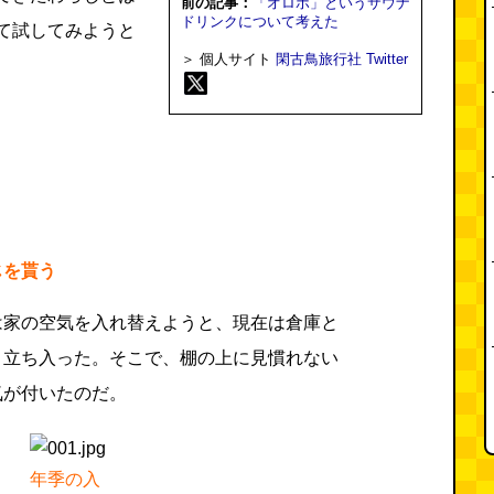
前の記事：
「オロポ」というサウナ
ドリンクについて考えた
て試してみようと
＞ 個人サイト
閑古鳥旅行社
Twitter
じを貰う
は家の空気を入れ替えようと、現在は倉庫と
と立ち入った。そこで、棚の上に見慣れない
気が付いたのだ。
年季の入