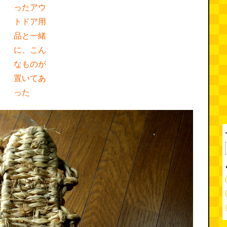
ったアウ
トドア用
品と一緒
に、こん
なものが
置いてあ
った