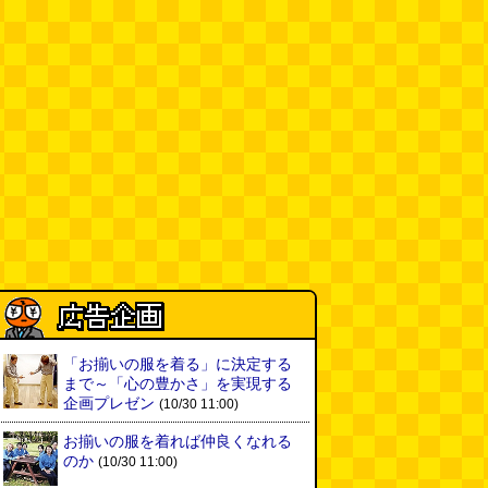
る
(読者投稿)
(08.06 16:00)
AirPodsProは超音波が聞こえる
(林雄司)
(08.06 16:00)
姉がはまったガムランに自分もは
まってみる
(まいしろ)
(08.06
11:00)
60年以上メトロノームを作り続
けている会社
(井上マサキ)
(08.06
11:00)
全然関係ないんですが（2026.8.6
朝エッセイと更新情報）
(佐伯)
「お揃いの服を着る」に決定する
(08.06 10:00)
まで～「心の豊かさ」を実現する
企画プレゼン
(10/30 11:00)
土浦の高架道路「土浦ニューウェ
イ」を見に行く（傑作選）
(西村
お揃いの服を着れば仲良くなれる
まさゆき)
(08.05 18:00)
のか
(10/30 11:00)