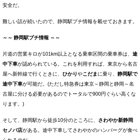
安全だ。
難しい話が続いたので、静岡駅プチ情報を載せておきます。
～～ 静岡駅プチ情報 ～～
片道の営業キロが101km以上となる乗車区間の乗車券は、
途
中下車
が認められている。これを利用すれば、東京から名古
屋へ新幹線で行くときに、
ひかり
や
こだま
に乗り、
静岡駅で
途中下車
が可能だ。(ただし特急券は東京～静岡と静岡～名
古屋に分ける必要があるのでトータルで900円ぐらい高くな
ります。)
そして、静岡駅から徒歩10分のところに、
さわやか新静岡
セノバ店
がある。途中下車してさわやかのハンバーグが食べ