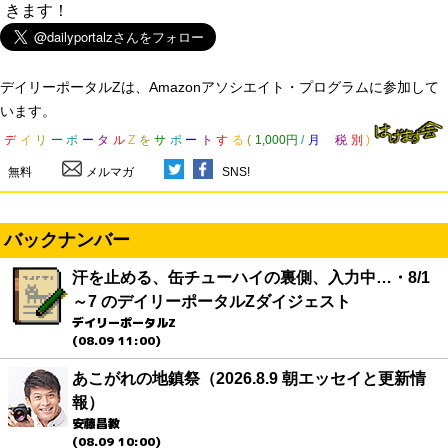
きます！
デイリーポータルZは、Amazonアソシエイト・プログラムに参加して
います。
デ
イ
リ
ー
ポ
ー
タ
ル
Z
を
サ
ポ
ー
ト
す
る
(
1,000円
/
月
税
別
)
無料
メルマガ
SNS!
バックナンバー
汗を止める、缶チューハイの裏側、入力中…・8/1
～7 のデイリーポータルZダイジェスト
デイリーポータルZ
(08.09 11:00)
あこがれの地鎮祭（2026.8.9 朝エッセイと更新情
報）
安藤昌教
(08.09 10:00)