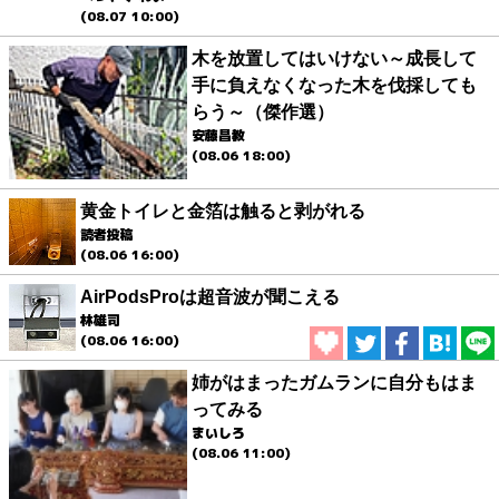
(08.07 10:00)
木を放置してはいけない～成長して
手に負えなくなった木を伐採しても
らう～（傑作選）
安藤昌教
(08.06 18:00)
黄金トイレと金箔は触ると剥がれる
読者投稿
(08.06 16:00)
AirPodsProは超音波が聞こえる
林雄司
(08.06 16:00)
姉がはまったガムランに自分もはま
ってみる
まいしろ
(08.06 11:00)