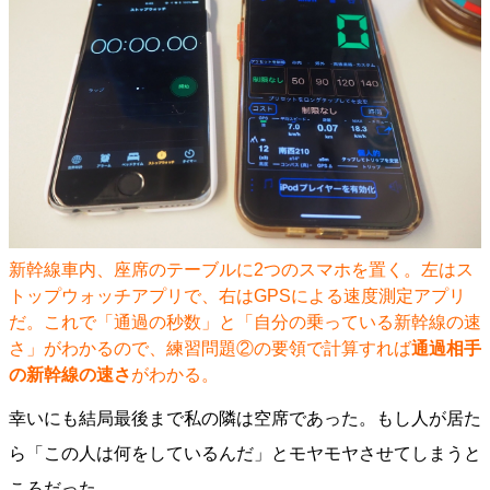
新幹線車内、座席のテーブルに2つのスマホを置く。左はス
トップウォッチアプリで、右はGPSによる速度測定アプリ
だ。これで「通過の秒数」と「自分の乗っている新幹線の速
さ」がわかるので、練習問題②の要領で計算すれば
通過相手
の新幹線の速さ
がわかる。
幸いにも結局最後まで私の隣は空席であった。もし人が居た
ら「この人は何をしているんだ」とモヤモヤさせてしまうと
ころだった。