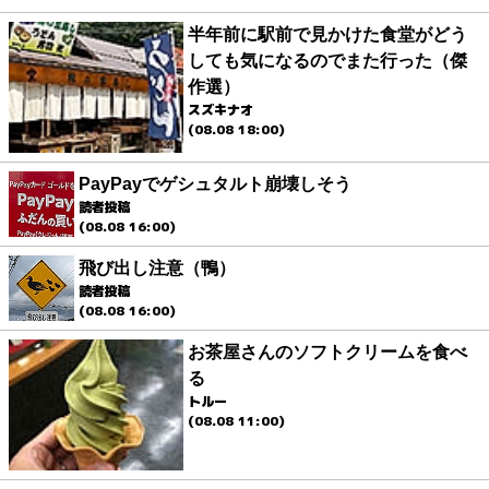
半年前に駅前で見かけた食堂がどう
しても気になるのでまた行った（傑
作選）
スズキナオ
(08.08 18:00)
PayPayでゲシュタルト崩壊しそう
読者投稿
(08.08 16:00)
飛び出し注意（鴨）
読者投稿
(08.08 16:00)
お茶屋さんのソフトクリームを食べ
る
トルー
(08.08 11:00)