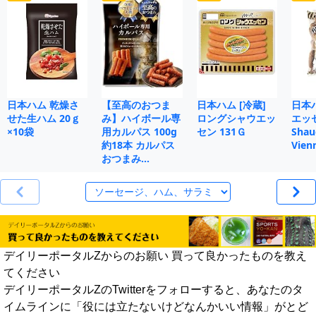
日本ハム 乾燥さ
【至高のおつま
日本ハム [冷蔵]
日本
せた生ハム 20ｇ
み】ハイボール専
ロングシャウエッ
エッセ
×10袋
用カルパス 100g
セン 131Ｇ
Shau
約18本 カルパス
Vien
おつまみ…
デイリーポータルZからのお願い 買って良かったものを教え
てください
デイリーポータルZのTwitterをフォローすると、あなたのタ
イムラインに「役には立たないけどなんかいい情報」がとど