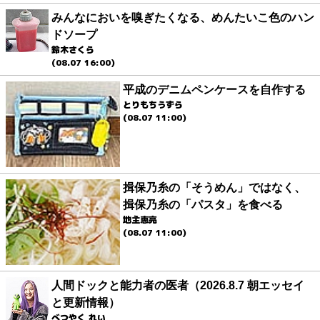
みんなにおいを嗅ぎたくなる、めんたいこ色のハン
ドソープ
鈴木さくら
(08.07 16:00)
平成のデニムペンケースを自作する
とりもちうずら
(08.07 11:00)
揖保乃糸の「そうめん」ではなく、
揖保乃糸の「パスタ」を食べる
地主恵亮
(08.07 11:00)
人間ドックと能力者の医者（2026.8.7 朝エッセイ
と更新情報）
べつやく れい