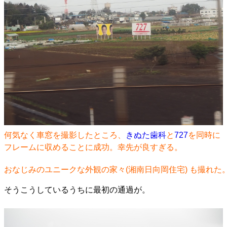
何気なく車窓を撮影したところ、
きぬた歯科
と
727
を同時に
フレームに収めることに成功。幸先が良すぎる。
おなじみのユニークな外観の家々(湘南日向岡住宅) も撮れた
そうこうしているうちに最初の通過が。