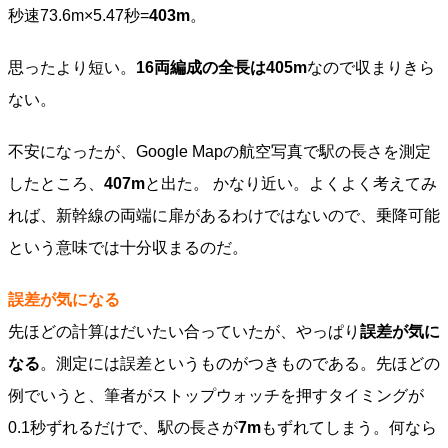
秒速73.6m×5.47秒=
403m
。
思ったより短い。
16両編成の全長は405m
なので収まりきら
ない。
不安になったが、Google Mapの航空写真で駅の長さを測定
したところ、
407m
と出た。 かなり近い。よくよく考えてみ
れば、新幹線の両端に扉があるわけではないので、乗降可能
という意味では十分収まるのだ。
誤差が気になる
先ほどの計算はだいたい合っていたが、やっぱり
誤差が気に
なる
。測定には誤差というものがつきものである。先ほどの
例でいうと、筆者がストップウォッチを押すタイミングが
0.1秒ずれるだけで、駅の長さが
7m
もずれてしまう。何なら