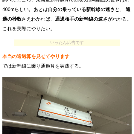
400mらしい。あとは
自分の乗っている新幹線の速さ
と、
通
過の秒数
さえわかれば、
通過相手の新幹線の速さ
がわかる。
これを実際にやりたい。
いったん広告です
本当の通過算を見せてやります
では新幹線に乗り通過算を実践する。