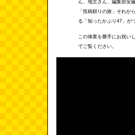
ん、地主さん、編集部安
「投稿頼りの旅」それか
る「知ったかぶり47」が
この偉業を勝手にお祝い
でご覧ください。