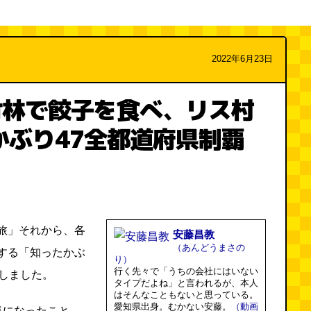
2022年6月23日
竹林で餃子を食べ、リス村
かぶり47全都道府県制覇
旅」それから、各
安藤昌教
（あんどうまさの
する「知ったかぶ
り）
行く先々で「うちの会社にはいない
くしました。
タイプだよね」と言われるが、本人
はそんなこともないと思っている。
愛知県出身。むかない安藤。
（動画
気になったこと、