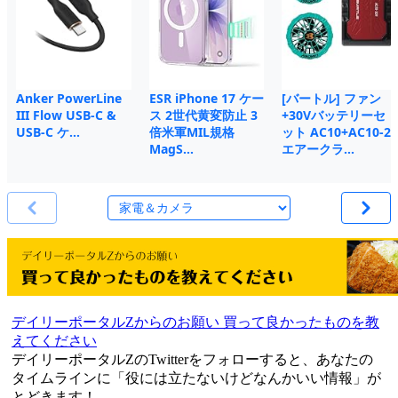
Anker PowerLine
ESR iPhone 17 ケー
[バートル] ファン
III Flow USB-C &
ス 2世代黄変防止 3
+30Vバッテリーセ
USB-C ケ…
倍米軍MIL規格
ット AC10+AC10-2
MagS…
エアークラ…
デイリーポータルZからのお願い 買って良かったものを教
えてください
デイリーポータルZのTwitterをフォローすると、あなたの
タイムラインに「役には立たないけどなんかいい情報」が
とどきます！