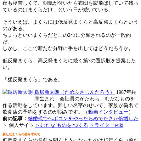
夜も寝苦しくて、朝気が付いたら布団を蹴飛ばしていて残っ
ているのはまくらだけ、という日が続いている。
そういえば、まくらには低反発まくらと高反発まくらという
のがある。
ちょっといいまくらだとこの2つに分類されるのが一般的
だ。
しかし、ここで新たな分野に手を出してはどうだろうか。
低反発まくら、高反発まくらに続く第3の選択肢を提案した
い。
「猛反発まくら」である。
爲房新太朗
（ためふさしんたろう）
1987年兵
庫生まれ。会社員のかたわら、むだなものを
作る活動をしています。難しい名字のせいで、家族が偽名で
飲食店の予約をするのが悩みです。（
動画インタビュー
）
前の記事：
結婚式でヘボコンをやったらめでたさが倍増した
＞ 個人サイト
＞むだな ものを つくる
＞ライターwiki
新たなまくらの姿を求めて
低反発まくらの名前を聞くようになったのは15年くらい前だ