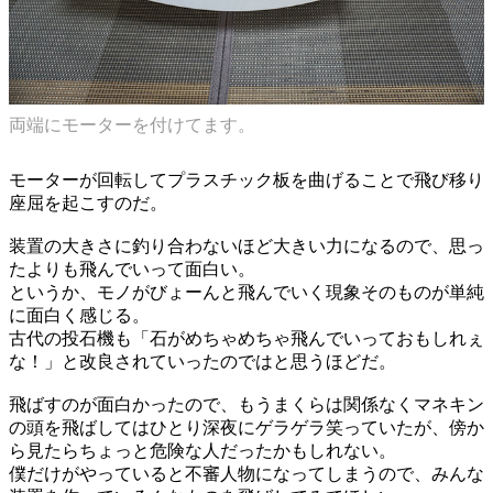
両端にモーターを付けてます。
モーターが回転してプラスチック板を曲げることで飛び移り
座屈を起こすのだ。
装置の大きさに釣り合わないほど大きい力になるので、思っ
たよりも飛んでいって面白い。
というか、モノがびょーんと飛んでいく現象そのものが単純
に面白く感じる。
古代の投石機も「石がめちゃめちゃ飛んでいっておもしれぇ
な！」と改良されていったのではと思うほどだ。
飛ばすのが面白かったので、もうまくらは関係なくマネキン
の頭を飛ばしてはひとり深夜にゲラゲラ笑っていたが、傍か
ら見たらちょっと危険な人だったかもしれない。
僕だけがやっていると不審人物になってしまうので、みんな