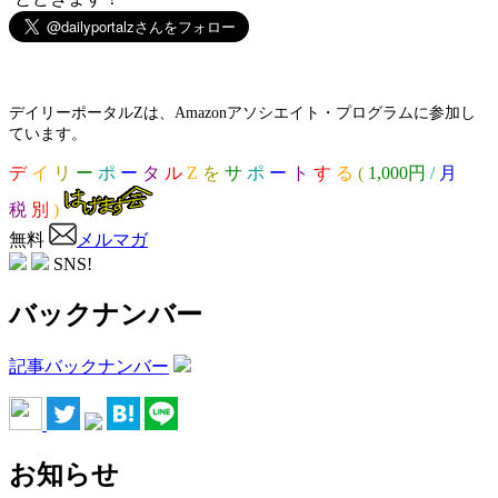
デイリーポータルZは、Amazonアソシエイト・プログラムに参加し
ています。
デ
イ
リ
ー
ポ
ー
タ
ル
Z
を
サ
ポ
ー
ト
す
る
(
1,000円
/
月
税
別
)
無料
メルマガ
SNS!
バックナンバー
記事バックナンバー
お知らせ