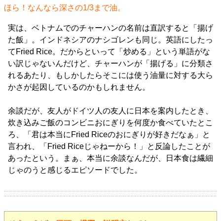
ほら！なんなら深さの1/3まで油。
実は、ベトナムでのチャーハンの名前は直訳すると「揚げ
た飯」。インドネシアのナシゴレンも同じ。英語にしたっ
てFried Rice。だからといって「炒める」という単語がな
い訳じゃないんだけど、チャーハンが「揚げる」に分類さ
れるあたり、もしかしたらそこには使う油量に対する大ら
かさが起因しているのかもしれません。
余談だが、友人がドイツ人の友人に日本を案内したとき、
炊き込みご飯のコンビニおにぎりを何度か食べていたとこ
ろ、「君は本当にFried Riceのおにぎりが好きだなぁ」と
言われ、「Fried Riceじゃねーから！」と反論したことが
あったという。まぁ、本当に余談なんだが、日本食は繊細
じゃのうと感じるエピソードでした。