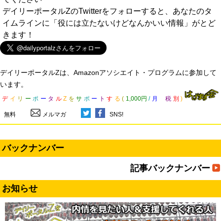
デイリーポータルZのTwitterをフォローすると、あなたのタ
イムラインに「役には立たないけどなんかいい情報」がとど
きます！
デイリーポータルZは、Amazonアソシエイト・プログラムに参加して
います。
デ
イ
リ
ー
ポ
ー
タ
ル
Z
を
サ
ポ
ー
ト
す
る
(
1,000円
/
月
税
別
)
無料
メルマガ
SNS!
バックナンバー
記事バックナンバー
お知らせ