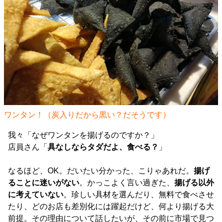
ワンタン！（炭入りだから黒い？だそうです）
我々「なぜワンタンを揚げるのですか？」
店員さん「
具なしならタダだよ、食べる？
」
なるほど、OK。だいたい分かった、こりゃあれだ。
揚げ
ることに迷いがない
。かっこよく言い過ぎた、
揚げる以外
に考えていない
。珍しい具材を選んだり、無料で食べさせ
たり、どのお店も差別化には躍起だけど、何より揚げる大
前提。その理由について話したいが、その前に市場で見つ