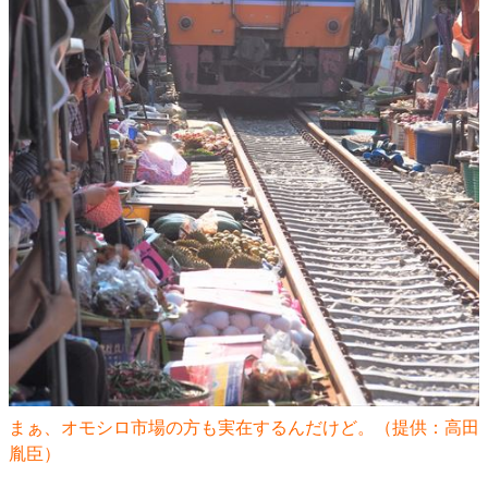
まぁ、オモシロ市場の方も実在するんだけど。（提供：
高田
胤臣
）