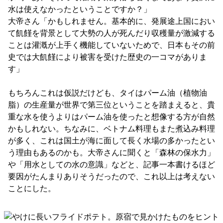
水は使えなかったということですか？」
大帝さん「かもしれません。基本的に、発展途上国におい
て飢饉を背景として大勢の人が死んだり収穫量が激減する
ことは灌漑が上手く機能していないためで、日本もその前
史では大飢饉により被害を受けた歴史の一コマがありま
す」
もちろんこれは仮説だけども、タイはパーム油（植物油
脂）の生産量が世界で第三位ということを踏まえると、貴
重な水を使うよりはパーム油を使ったと想像する方が自然
かもしれない。ちなみに、ベトナム料理もまた煮込み料理
が多く、これは国土が海に面して長く水場の多かったとい
う理由もあるのかも。大帝さんに聞くと「森林の保水力」
や「用水としての水の意識」などと、記事一本書けるほど
要因がたんまりありそうだったので、これ以上は考えない
ことにした。