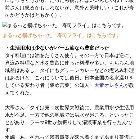
になっちゃうかも、だったら揚げればいいんじゃね？…板
前さんは怒るかもしれないが、意外と美味しい（これが寿
司かどうかはともかく）。
まるっと揚げちゃった「寿司フライ」はこちらです。
・生活用水は少ないがパーム油なら豊富だった
タイ料理には油をたくさん使う。その一方で日本は逆に、
煮込み料理など水を豊富に使った料理が多い。もちろん地
域差はあるし、タイにもグリーンカレーなどの煮込み料理
はあるけど、これについては後日、日本全国の名水巡りを
している変わり者（褒め言葉）の知人・
大帝オレさん
が教
えてくれた。
大帝さん「タイは第二次世界大戦後に、農業用水や生活用
水が不足、一方で他の地域では洪水が起こる、といったこ
とがあり、ラーマ9世が旗振りして灌漑事業を行ったんで
す」
水嶋「あ、それって灌漑事業が落ち着くまであまり贅沢に