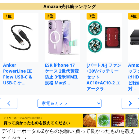
Amazon売れ筋ランキング
1位
2位
3位
4位
Anker
ESR iPhone 17
[バートル] ファン
Ama
PowerLine III
ケース 2世代黄変
+30Vバッテリー
ッフ
Flow USB-C &
防止 3倍米軍MIL
セット
けHD
USB-C ケ…
規格 MagS…
AC10+AC10-2 エ
ビ録画
アークラ…
対…
デイリーポータルZからのお願い 買って良かったものを教え
てください