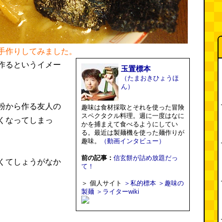
手作りしてみました。
作るというイメー
玉置標本
（たまおきひょうほ
ん）
粉から作る友人の
趣味は食材採取とそれを使った冒険
スペクタクル料理。週に一度はなに
くなってしまっ
かを捕まえて食べるようにしてい
る。最近は製麺機を使った麺作りが
趣味。
（動画インタビュー）
前の記事：
信玄餅が詰め放題だっ
くてしょうがなか
て！
＞ 個人サイト
＞私的標本
＞趣味の
製麺
＞ライターwiki