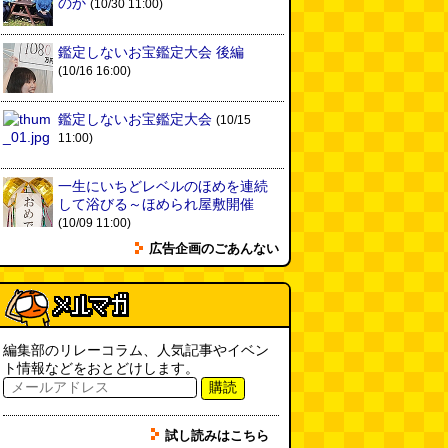
「入力中…」の動きを対面の会話
のか
(10/30 11:00)
で表現したい
(んちゅたぐい)
(08.03 11:00)
鑑定しないお宝鑑定大会 後編
(10/16 16:00)
ミンティアで汗がおさえられるの
は本当か
(べつやく れい)
(08.03
11:00)
鑑定しないお宝鑑定大会
(10/15
11:00)
eco小（2026.8.3 朝エッセイと更
新情報）
(ほり)
(08.03 10:00)
一生にいちどレベルのほめを連続
して浴びる～ほめられ屋敷開催
(10/09 11:00)
夏の良さ、庭の木を抜く、AIっぽ
広告企画のごあんない
さ・7/25～31 のデイリーポータ
ルZダイジェスト
(デイリーポー
タルZ)
(08.02 11:00)
おもしろいって言われたい 第1回
(林雄司)
(08.02 11:00)
編集部のリレーコラム、人気記事やイベン
ト情報などをおとどけします。
購読
冷房の壊れた焼肉屋（2026.8.2
朝エッセイと更新情報）
(トルー)
試し読みはこちら
(08.02 10:00)