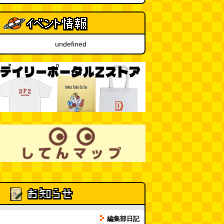
カシューナッツの果実、カシュー
アップルは甘渋かった（傑作選）
(玉置標本)
(08.01 18:00)
undefined
非常口の可能性があるタイヤ
(ん
ちゅたぐい)
(08.01 16:00)
青森駅前にはビーチがある
(読者
投稿)
(08.01 16:00)
編集部日記