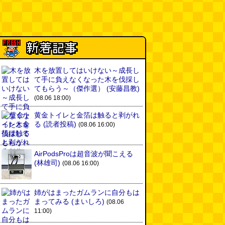
木を放置してはいけない～成長し
て手に負えなくなった木を伐採し
てもらう～（傑作選）
(安藤昌教)
(08.06 18:00)
黄金トイレと金箔は触ると剥がれ
る
(読者投稿)
(08.06 16:00)
AirPodsProは超音波が聞こえる
(林雄司)
(08.06 16:00)
姉がはまったガムランに自分もは
まってみる
(まいしろ)
(08.06
11:00)