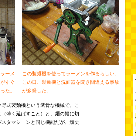
るラーメ
この製麺機を使ってラーメンを作るらしい。
ながすぐ
この日、製麺機と洗面器を聞き間違える事故
なった。
が多発した。
小野式製麺機という武骨な機械で、こ
と（薄く延ばすこと）と、麺の幅に切
パスタマシーンと同じ機能だが、頑丈
。