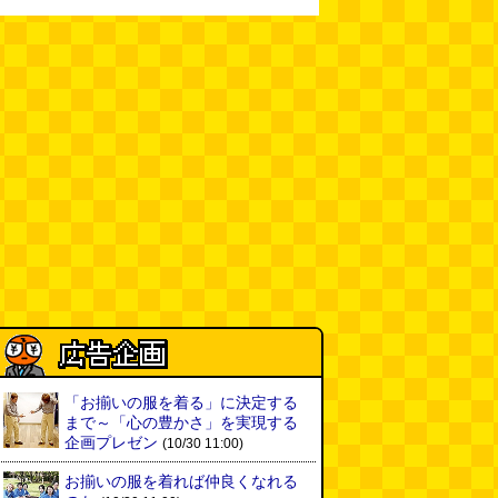
(08.04 11:00)
【大調査】現代人は普通に生活し
ていると一日に何曲聞くことにな
るのか？
(石井公二)
(08.04 11:00)
ベランダに咲いた小さな花
（2026.8.4 朝エッセイ/西村まさ
ゆき）
(西村まさゆき)
(08.04
10:00)
SDカードのケチャップ和え / う
っかりデイリー 2026年8月1日号
(デイリーポータルZ)
(08.03 17:00)
現役、コスモスの自販機
(読者投
稿)
(08.03 16:00)
「お揃いの服を着る」に決定する
取り残された木
(ほり)
(08.03
まで～「心の豊かさ」を実現する
16:00)
企画プレゼン
(10/30 11:00)
お揃いの服を着れば仲良くなれる