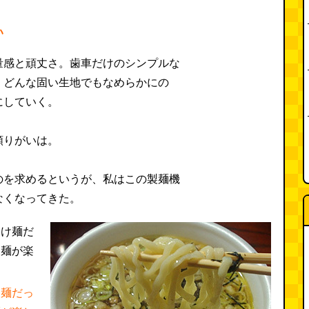
い
量感と頑丈さ。歯車だけのシンプルな
。どんな固い生地でもなめらかにの
にしていく。
頼りがいは。
のを求めるというが、私はこの製麺機
なくなってきた。
け麺だっ