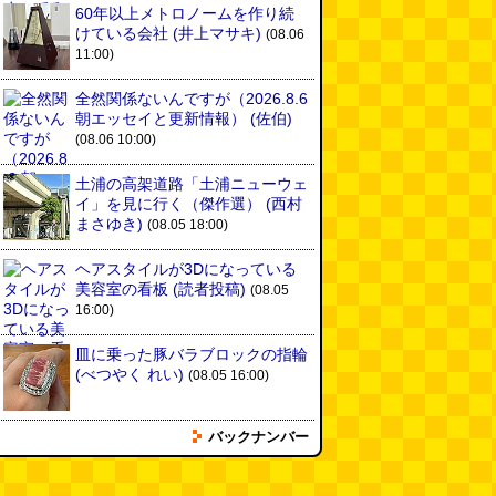
60年以上メトロノームを作り続
けている会社
(井上マサキ)
(08.06
11:00)
全然関係ないんですが（2026.8.6
朝エッセイと更新情報）
(佐伯)
(08.06 10:00)
土浦の高架道路「土浦ニューウェ
イ」を見に行く（傑作選）
(西村
まさゆき)
(08.05 18:00)
ヘアスタイルが3Dになっている
美容室の看板
(読者投稿)
(08.05
16:00)
皿に乗った豚バラブロックの指輪
(べつやく れい)
(08.05 16:00)
バックナンバー
フエラムネをさらに笛っぽくした
らホイッスルになりました
(爲房
新太朗)
(08.05 11:00)