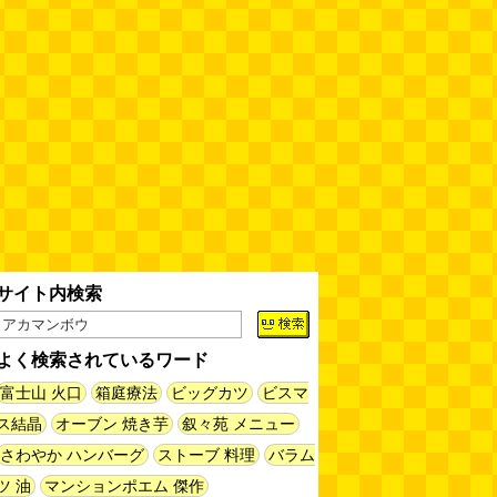
缶チューハイの内側の世界
(パリ
ッコ)
(08.05 11:00)
台湾のおめでたすぎる折り紙の本
（2026.08.05 朝エッセイと更新
情報）
(唐沢むぎこ)
(08.05 10:00)
大きな唐揚げが乗ったチャーハン
～チャーハン部活動報告（傑作
選）
(江ノ島茂道)
(08.04 18:00)
ちょこ煎がカインズPBで販売し
サイト内検索
てました
(読者投稿)
(08.04 16:00)
よく検索されているワード
世田谷区民会館行きのバスは1日
1本
(べつやく れい)
富士山 火口
箱庭療法
ビッグカツ
(08.04 16:00)
ビスマ
ス結晶
オーブン 焼き芋
叙々苑 メニュー
さわやか ハンバーグ
ストーブ 料理
バラム
「モグラ駅」で有名な土合駅……
実は真の秘境駅はお隣の湯檜曽駅
ツ 油
マンションポエム 傑作
だった
(ぼっちのazumiさん)