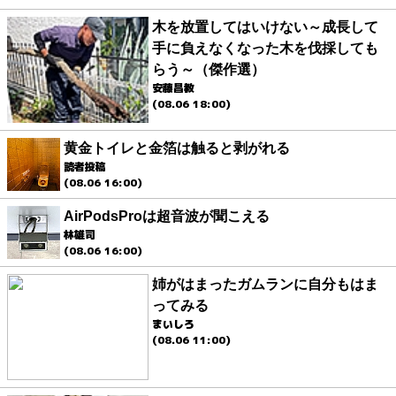
木を放置してはいけない～成長して
手に負えなくなった木を伐採しても
らう～（傑作選）
安藤昌教
(08.06 18:00)
黄金トイレと金箔は触ると剥がれる
読者投稿
(08.06 16:00)
AirPodsProは超音波が聞こえる
林雄司
(08.06 16:00)
姉がはまったガムランに自分もはま
ってみる
まいしろ
(08.06 11:00)