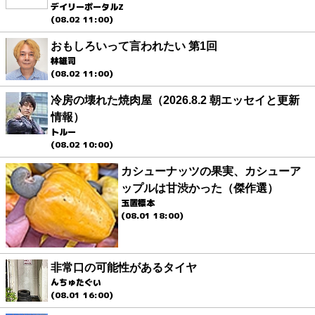
デイリーポータルZ
(08.02 11:00)
おもしろいって言われたい 第1回
林雄司
(08.02 11:00)
冷房の壊れた焼肉屋（2026.8.2 朝エッセイと更新
情報）
トルー
(08.02 10:00)
カシューナッツの果実、カシューア
ップルは甘渋かった（傑作選）
玉置標本
(08.01 18:00)
非常口の可能性があるタイヤ
んちゅたぐい
(08.01 16:00)