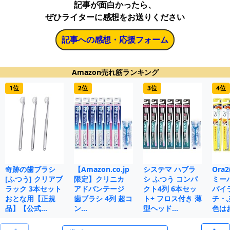
記事が面白かったら、
ぜひライターに感想をお送りください
記事への感想・応援フォーム
Amazon売れ筋ランキング
1位
2位
3位
4位
奇跡の歯ブラシ
【Amazon.co.jp
システマ ハブラ
Ora
[ふつう] クリアブ
限定】クリニカ
シ ふつう コンパ
ミー
ラック 3本セット
アドバンテージ
クト4列 6本セッ
パイ
おとな用【正規
歯ブラシ 4列 超コ
ト+ フロス付き 薄
チ・
品】【公式…
ン…
型ヘッド…
色は