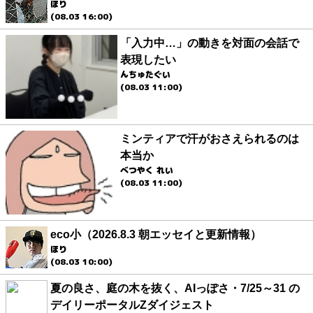
ほり
(08.03 16:00)
「入力中…」の動きを対面の会話で
表現したい
んちゅたぐい
(08.03 11:00)
ミンティアで汗がおさえられるのは
本当か
べつやく れい
(08.03 11:00)
eco小（2026.8.3 朝エッセイと更新情報）
ほり
(08.03 10:00)
夏の良さ、庭の木を抜く、AIっぽさ・7/25～31 の
デイリーポータルZダイジェスト