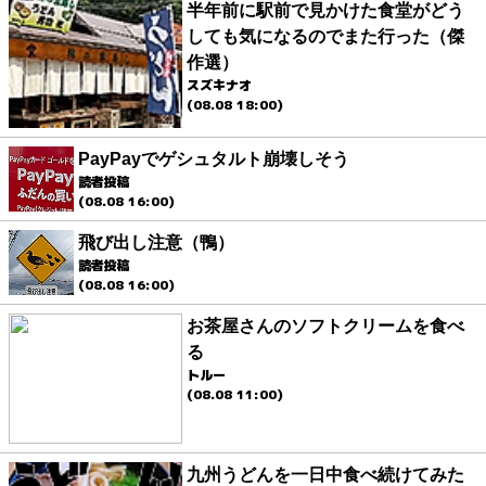
半年前に駅前で見かけた食堂がどう
しても気になるのでまた行った（傑
作選）
スズキナオ
(08.08 18:00)
PayPayでゲシュタルト崩壊しそう
読者投稿
(08.08 16:00)
飛び出し注意（鴨）
読者投稿
(08.08 16:00)
お茶屋さんのソフトクリームを食べ
る
トルー
(08.08 11:00)
九州うどんを一日中食べ続けてみた