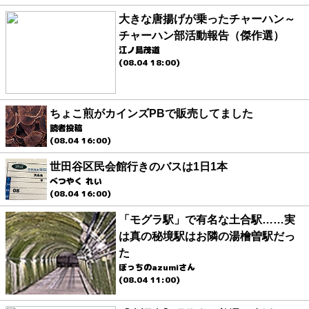
大きな唐揚げが乗ったチャーハン～
チャーハン部活動報告（傑作選）
江ノ島茂道
(08.04 18:00)
ちょこ煎がカインズPBで販売してました
読者投稿
(08.04 16:00)
世田谷区民会館行きのバスは1日1本
べつやく れい
(08.04 16:00)
「モグラ駅」で有名な土合駅……実
は真の秘境駅はお隣の湯檜曽駅だっ
た
ぼっちのazumiさん
(08.04 11:00)