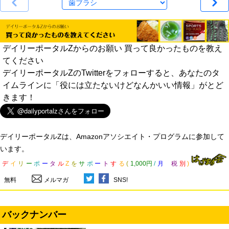
デイリーポータルZからのお願い 買って良かったものを教え
てください
デイリーポータルZのTwitterをフォローすると、あなたのタ
イムラインに「役には立たないけどなんかいい情報」がとど
きます！
デイリーポータルZは、Amazonアソシエイト・プログラムに参加して
います。
デ
イ
リ
ー
ポ
ー
タ
ル
Z
を
サ
ポ
ー
ト
す
る
(
1,000円
/
月
税
別
)
無料
メルマガ
SNS!
バックナンバー