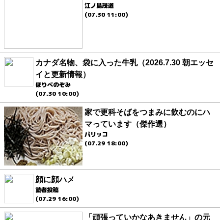
江ノ島茂道
(07.30 11:00)
カナダ名物、袋に入った牛乳（2026.7.30 朝エッセ
イと更新情報）
ほりべのぞみ
(07.30 10:00)
家で更科そばをつまみに飲むのにハ
マっています（傑作選）
パリッコ
(07.29 18:00)
顔に顔ハメ
読者投稿
(07.29 16:00)
「頑張っていかなあきません」の元