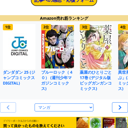
記事への感想・応援フォーム
Amazon売れ筋ランキング
1位
2位
3位
4位
ダンダダン 25 (ジ
ブルーロック（４
薬屋のひとりごと
異世
ャンプコミックス
０） (週刊少年マ
17巻 (デジタル版
ぶ」(
DIGITAL)
ガジンコミック
ビッグガンガンコ
ミッ
ス)
ミックス)
ス)