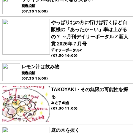
読者投稿
(07.30 16:00)
やっぱり北の方に行けば行くほど自
販機の「あったか～い」率は上がる
の？ ～月刊デイリーポータルＺ新人
賞 2026年７月号
デイリーポータルZ
(07.30 16:00)
レモン汁は飲み物
読者投稿
(07.30 16:00)
TAKOYAKI・その無限の可能性を探
る
みさ子の娘
(07.30 11:00)
庭の木を抜く