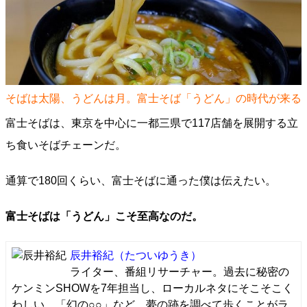
そばは太陽、うどんは月。富士そば「うどん」の時代が来る
富士そばは、東京を中心に一都三県で117店舗を展開する立
ち食いそばチェーンだ。
通算で180回くらい、富士そばに通った僕は伝えたい。
富士そばは「うどん」こそ至高なのだ。
辰井裕紀
（たついゆうき）
ライター、番組リサーチャー。過去に秘密の
ケンミンSHOWを7年担当し、ローカルネタにそこそこく
わしい。「幻の○○」など、夢の跡を調べて歩くことがラ