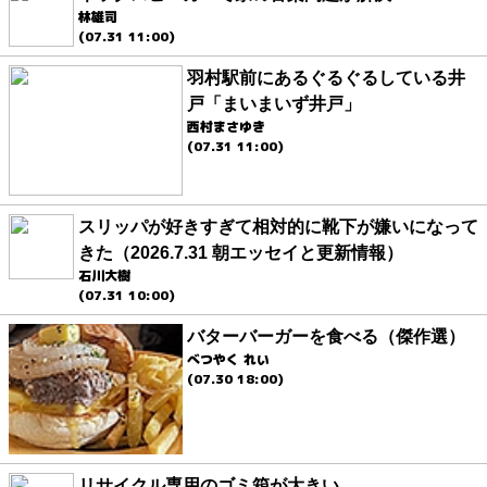
林雄司
(07.31 11:00)
羽村駅前にあるぐるぐるしている井
戸「まいまいず井戸」
西村まさゆき
(07.31 11:00)
スリッパが好きすぎて相対的に靴下が嫌いになって
きた（2026.7.31 朝エッセイと更新情報）
石川大樹
(07.31 10:00)
バターバーガーを食べる（傑作選）
べつやく れい
(07.30 18:00)
リサイクル専用のゴミ箱が大きい