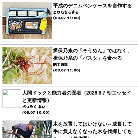
平成のデニムペンケースを自作する
とりもちうずら
(08.07 11:00)
揖保乃糸の「そうめん」ではなく、
揖保乃糸の「パスタ」を食べる
地主恵亮
(08.07 11:00)
人間ドックと能力者の医者（2026.8.7 朝エッセイ
と更新情報）
べつやく れい
(08.07 10:00)
木を放置してはいけない～成長して
手に負えなくなった木を伐採しても