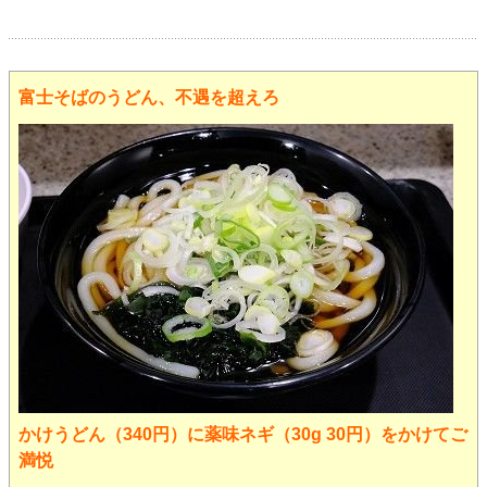
富士そばのうどん、不遇を超えろ
かけうどん（340円）に薬味ネギ（30g 30円）をかけてご
満悦