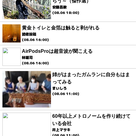
らう～（傑作選）
安藤昌教
(08.06 18:00)
黄金トイレと金箔は触ると剥がれる
読者投稿
(08.06 16:00)
AirPodsProは超音波が聞こえる
林雄司
(08.06 16:00)
姉がはまったガムランに自分もはま
ってみる
まいしろ
(08.06 11:00)
60年以上メトロノームを作り続けて
いる会社
井上マサキ
(08.06 11:00)