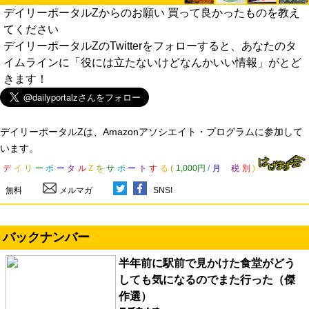
デイリーポータルZからのお願い 買って良かったものを教え
てください
デイリーポータルZのTwitterをフォローすると、あなたのタ
イムラインに「役には立たないけどなんかいい情報」がとど
きます！
デイリーポータルZは、Amazonアソシエイト・プログラムに参加して
います。
デ
イ
リ
ー
ポ
ー
タ
ル
Z
を
サ
ポ
ー
ト
す
る
(
1,000円
/
月
税
別
)
無料
メルマガ
SNS!
バックナンバー
半年前に駅前で見かけた食堂がどう
しても気になるのでまた行った（傑
作選）