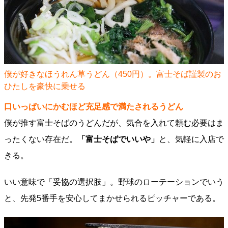
僕が好きなほうれん草うどん（450円）。富士そば謹製のお
ひたしを豪快に乗せる
口いっぱいにかむほど充足感で満たされるうどん
僕が推す富士そばのうどんだが、気合を入れて頼む必要はま
ったくない存在だ。
「富士そばでいいや」
と、気軽に入店で
きる。
いい意味で「妥協の選択肢」。野球のローテーションでいう
と、先発5番手を安心してまかせられるピッチャーである。