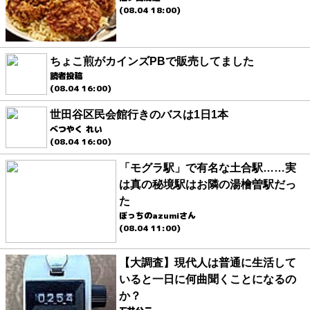
(08.04 18:00)
ちょこ煎がカインズPBで販売してました
読者投稿
(08.04 16:00)
世田谷区民会館行きのバスは1日1本
べつやく れい
(08.04 16:00)
「モグラ駅」で有名な土合駅……実
は真の秘境駅はお隣の湯檜曽駅だっ
た
ぼっちのazumiさん
(08.04 11:00)
【大調査】現代人は普通に生活して
いると一日に何曲聞くことになるの
か？