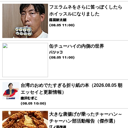
フエラムネをさらに笛っぽくしたら
ホイッスルになりました
爲房新太朗
(08.05 11:00)
缶チューハイの内側の世界
パリッコ
(08.05 11:00)
台湾のおめでたすぎる折り紙の本（2026.08.05 朝
エッセイと更新情報）
唐沢むぎこ
(08.05 10:00)
大きな唐揚げが乗ったチャーハン～
チャーハン部活動報告（傑作選）
江ノ島茂道