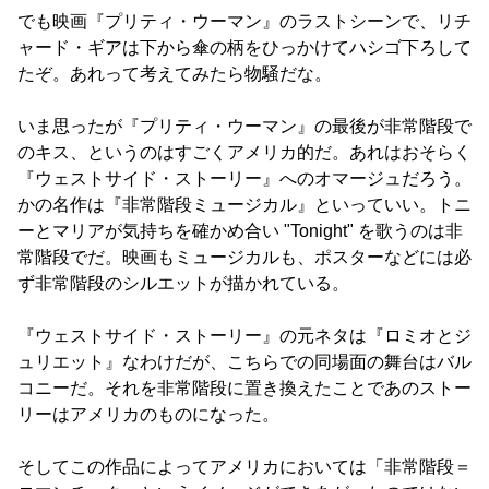
でも映画『プリティ・ウーマン』のラストシーンで、リチ
ャード・ギアは下から傘の柄をひっかけてハシゴ下ろして
たぞ。あれって考えてみたら物騒だな。
いま思ったが『プリティ・ウーマン』の最後が非常階段で
のキス、というのはすごくアメリカ的だ。あれはおそらく
『ウェストサイド・ストーリー』へのオマージュだろう。
かの名作は『非常階段ミュージカル』といっていい。トニ
ーとマリアが気持ちを確かめ合い "Tonight" を歌うのは非
常階段でだ。映画もミュージカルも、ポスターなどには必
ず非常階段のシルエットが描かれている。
『ウェストサイド・ストーリー』の元ネタは『ロミオとジ
ュリエット』なわけだが、こちらでの同場面の舞台はバル
コニーだ。それを非常階段に置き換えたことであのストー
リーはアメリカのものになった。
そしてこの作品によってアメリカにおいては「非常階段＝