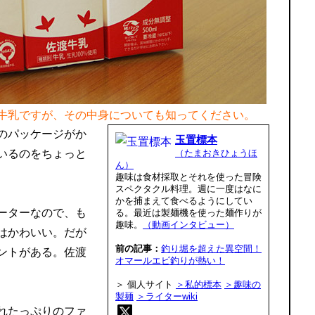
牛乳ですが、その中身についても知ってください。
のパッケージがか
玉置標本
いるのをちょっと
（たまおきひょうほ
ん）
趣味は食材採取とそれを使った冒険
スペクタクル料理。週に一度はなに
かを捕まえて食べるようにしてい
ーターなので、も
る。最近は製麺機を使った麺作りが
趣味。
（動画インタビュー）
はかわいい。だが
前の記事：
釣り堀を超えた異空間！
ントがある。佐渡
オマールエビ釣りが熱い！
＞ 個人サイト
＞私的標本
＞趣味の
製麺
＞ライターwiki
れたっぷりのファ