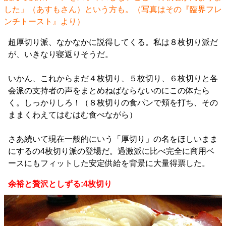
した」（あすもさん）という方も。（写真はその『
臨界フレ
ンチトースト
』より）
超厚切り派、なかなかに説得してくる。私は８枚切り派だ
が、いきなり寝返りそうだ。
いかん、これからまだ４枚切り、５枚切り、６枚切りと各
会派の支持者の声をまとめねばならないのにこの体たら
く。しっかりしろ！（８枚切りの食パンで頬を打ち、その
ままくわえてはむはむ食べながら）
さあ続いて現在一般的にいう「厚切り」の名をほしいまま
にするの4枚切り派の登場だ。過激派に比べ完全に商用ベ
ースにもフィットした安定供給を背景に大量得票した。
余裕と贅沢としずる:4枚切り