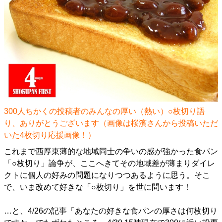
300人ちかくの投稿者のみんなの厚い（熱い）○枚切り語
り、ありがとうございます（画像は桜濱さんから投稿いただ
いた4枚切り応援画像！）
これまで西厚東薄的な地域同士の争いの感が強かった食パン
「○枚切り」論争が、ここへきてその地域差が薄まりダイレ
クトに個人の好みの問題になりつつあるように思う。そこ
で、いま改めて好きな「○枚切り」を世に問います！
…と、4/26の記事「
あなたの好きな食パンの厚さは何枚切り