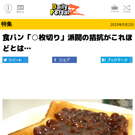
特集
2015年5月2日
食パン「○枚切り」派閥の拮抗がこれほ
どとは…