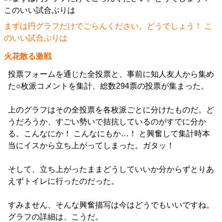
まずは円グラフだけでごらんください。どうでしょう！ こ
のいい試合ぶりは
火花散る激戦
投票フォームを通じた全投票と、事前に知人友人から集め
た○枚派コメントを集計、総数294票の投票が集まった。
上のグラフはその全投票を各枚派ごとに分けたものだ。ど
うだろうか、すごい勢いで拮抗しているのがすでに分か
る。こんなにか！ こんなにもか…！ と興奮して集計時本
当にイスから立ち上がってしまった。ガタッ！
そして、立ち上がったままどうしていいか分からずとりあ
えずトイレに行ったのだった。
すみません、そんな興奮描写は今はどうでもいいですね。
グラフの詳細は、こうだ。