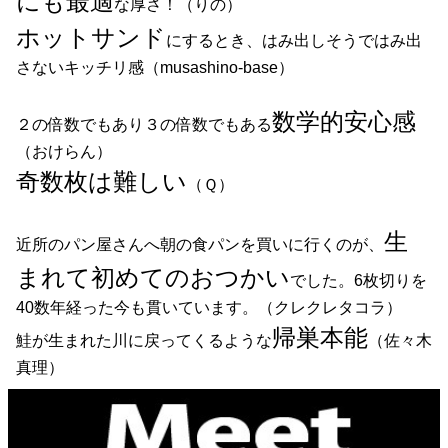
にも最適
な厚さ！（りの）
ホットサンド
にするとき、はみ出しそうではみ出
さないキッチリ感（musashino-base）
数学的安心感
２の倍数でもあり３の倍数でもある
（おけらん）
奇数枚は難しい
（Ｑ）
生
近所のパン屋さんへ朝の食パンを買いに行くのが、
まれて初めてのおつかい
でした。6枚切りを
40数年経った今も貫いています。（クレクレタコラ）
帰巣本能
鮭が生まれた川に戻ってくるような
（佐々木
真理）