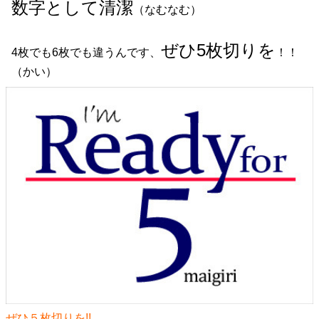
数字として清潔
（なむなむ）
ぜひ5枚切りを
4枚でも6枚でも違うんです、
！！
（かい）
ぜひ５枚切りを!!