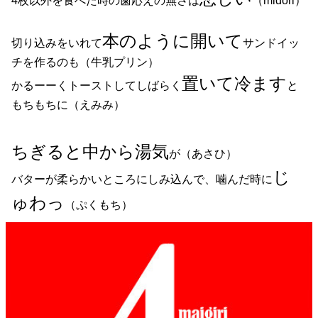
4枚以外を食べた時の歯応えの無さは
（midori）
本のように開いて
切り込みをいれて
サンドイッ
チを作るのも（牛乳プリン）
置いて冷ます
かるーーくトーストしてしばらく
と
もちもちに（えみみ）
ちぎると中から湯気
が（あさひ）
じ
バターが柔らかいところにしみ込んで、噛んだ時に
ゅわっ
（ぷくもち）