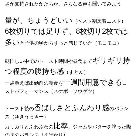
さが支持されたかたちか。さらなる声も聞いてみよう。
量が、ちょうどいい
（ベスト割烹着ニスト）
6枚切りでは足りず、8枚切り2枚では
多い
と子供の頃からずっと感じていた（モコモコ）
ギリギリ持
朝忙しい中でのトースト時間や昼食まで
つ程度の腹持ち感
（すとん）
一週間用意できる
一袋買えば出勤前の朝食を
コ
ストパフォーマンス（スケボーソウゲツ）
香ばしさとふんわり感
トースト後の
のバラン
ス（ゆきうっきー）
比率
カリカリとふわふわの
、ジャムやバターを塗った際
の味のバランス（すぱかり）