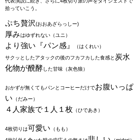
代表演説に続き、さらに4枚切り派の声をダイジェストで
拾っていこう。
ぷち贅沢
(おおあざらっしー)
厚み
はゆずれない（ユニ）
より強い『パン感』
（はくれい）
炭水
サクッとしたアタックの後のフカフカした食感と
化物が醗酵
した甘味（灰色狼）
お腹いっぱ
おかずが無くてもパンとコーヒーだけで
い
（だみー）
４人家族で１人１枚
（ひであき）
可愛い
4枚切りは
（もも）
悲しい