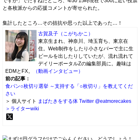
ですか
」でたずねたところ、4/30 15時現在で300に近い投票
と各枚派からの応援コメントが寄せられた。
集計したところ…その拮抗や思った以上であった…！
古賀及子
（こがちかこ）
東京生まれ、神奈川、埼玉育ち、東京在
住。Web制作をしたり小さなバーで主に生
ビールを出したりしていたが、流れ流れて
デイリーポータルZの編集部員に。趣味は
EDMとFX。
（動画インタビュー）
前の記事：
食パン○枚切り選挙 ～支持する「○枚切り」を教えてくだ
さい
＞ 個人サイト
まばたきをする体
Twitter @eatmorecakes
＞ライターwiki