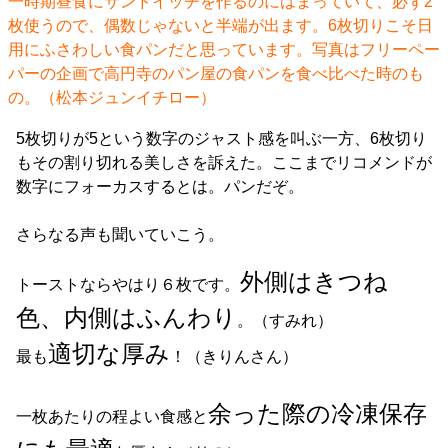
一時期昼食にサンドイッチを作るのにはまっていて、必ず2
枚使うので、偶数じゃないと半端が出ます。6枚切りこそ日
用にふさわしい食パンだと思っています。写真はフリーペー
パーの企画で高円寺のパン屋の食パンを食べ比べた時のも
の。（松本ジュンイチロー）
5枚切りが5という数字のジャスト感を叫ぶ一方、6枚切り
もその割り切れる美しさを訴えた。ここまでリコメンドが
数字にフォーカスするとは。パンだぞ。
さらなる声も聞いていこう。
外側はきつね
トーストならやはり６枚です。
色、内側はふんわり
。（すみれ）
適切な厚み
最も
！（きりんさん）
余った際の冷凍保存
一枚あたりの程よい食感と