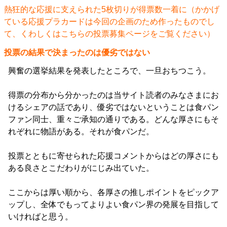
熱狂的な応援に支えられた5枚切りが得票数一着に（かかげ
ている応援プラカードは今回の企画のため作ったものでし
て、くわしくは
こちらの投票募集ページ
をご覧ください）
投票の結果で決まったのは優劣ではない
興奮の選挙結果を発表したところで、一旦おちつこう。
得票の分布から分かったのは当サイト読者のみなさまにお
けるシェアの話であり、優劣ではないということは食パン
ファン同士、重々ご承知の通りである。どんな厚さにもそ
れぞれに物語がある。それが食パンだ。
投票とともに寄せられた応援コメントからはどの厚さにも
ある良さとこだわりがにじみ出ていた。
ここからは厚い順から、各厚さの推しポイントをピックア
ップし、全体でもってよりよい食パン界の発展を目指して
いければと思う。