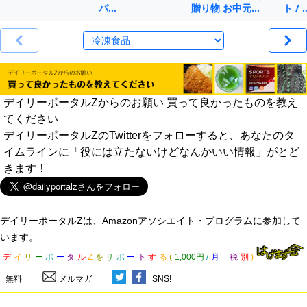
パ…
贈り物 お中元…
ト / 
デイリーポータルZからのお願い 買って良かったものを教え
てください
デイリーポータルZのTwitterをフォローすると、あなたのタ
イムラインに「役には立たないけどなんかいい情報」がとど
きます！
デイリーポータルZは、Amazonアソシエイト・プログラムに参加して
います。
デ
イ
リ
ー
ポ
ー
タ
ル
Z
を
サ
ポ
ー
ト
す
る
(
1,000円
/
月
税
別
)
無料
メルマガ
SNS!