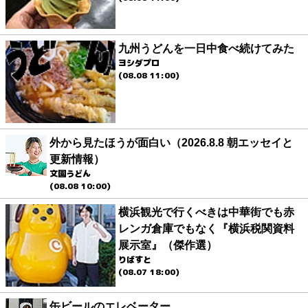
九州うどんを一日中食べ続けてみた
ヨシダプロ
(08.08 11:00)
外から見たほうが面白い（2026.8.8 朝エッセイと
更新情報）
文園うどん
(08.08 10:00)
横浜観光で行くべきは中華街でも赤
レンガ倉庫でもなく『横浜税関資料
展示室』（傑作選）
りばすと
(08.07 18:00)
缶ビールのエレベーター