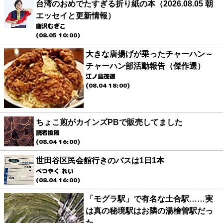
台湾のおめでたすぎる折り紙の本（2026.08.05 朝
エッセイと更新情報）
唐沢むぎこ
(08.05 10:00)
大きな唐揚げが乗ったチャーハン～
チャーハン部活動報告（傑作選）
江ノ島茂道
(08.04 18:00)
ちょこ煎がカインズPBで販売してました
読者投稿
(08.04 16:00)
世田谷区民会館行きのバスは1日1本
べつやく れい
(08.04 16:00)
「モグラ駅」で有名な土合駅……実
は真の秘境駅はお隣の湯檜曽駅だっ
た