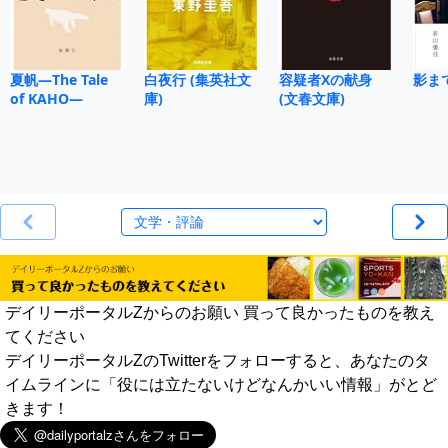
夏帆―The Tale
白夜行 (集英社文
容疑者Xの献身
影ま
of KAHO―
庫)
(文春文庫)
デイリーポータルZからのお願い 買って良かったものを教え
てください
デイリーポータルZのTwitterをフォローすると、あなたのタ
イムラインに「役には立たないけどなんかいい情報」がとど
きます！