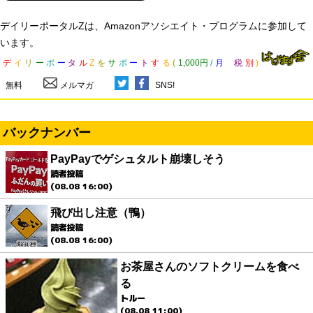
デイリーポータルZは、Amazonアソシエイト・プログラムに参加して
います。
デ
イ
リ
ー
ポ
ー
タ
ル
Z
を
サ
ポ
ー
ト
す
る
(
1,000円
/
月
税
別
)
無料
メルマガ
SNS!
バックナンバー
PayPayでゲシュタルト崩壊しそう
読者投稿
(08.08 16:00)
飛び出し注意（鴨）
読者投稿
(08.08 16:00)
お茶屋さんのソフトクリームを食べ
る
トルー
(08.08 11:00)