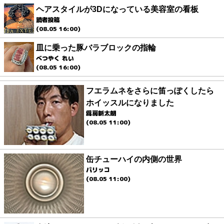
ヘアスタイルが3Dになっている美容室の看板
読者投稿
(08.05 16:00)
皿に乗った豚バラブロックの指輪
べつやく れい
(08.05 16:00)
フエラムネをさらに笛っぽくしたら
ホイッスルになりました
爲房新太朗
(08.05 11:00)
缶チューハイの内側の世界
パリッコ
(08.05 11:00)