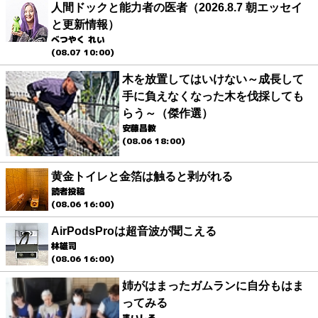
人間ドックと能力者の医者（2026.8.7 朝エッセイ
と更新情報）
べつやく れい
(08.07 10:00)
木を放置してはいけない～成長して
手に負えなくなった木を伐採しても
らう～（傑作選）
安藤昌教
(08.06 18:00)
黄金トイレと金箔は触ると剥がれる
読者投稿
(08.06 16:00)
AirPodsProは超音波が聞こえる
林雄司
(08.06 16:00)
姉がはまったガムランに自分もはま
ってみる
まいしろ