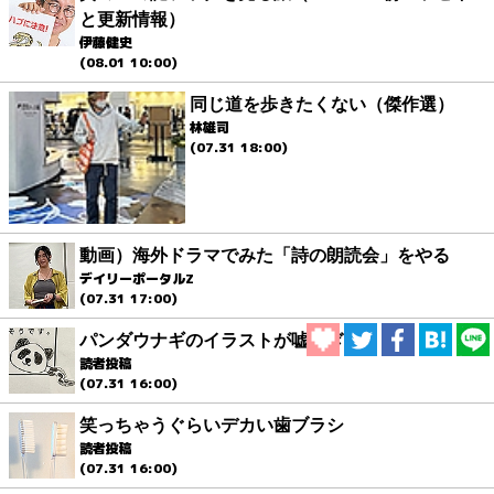
と更新情報）
伊藤健史
(08.01 10:00)
同じ道を歩きたくない（傑作選）
林雄司
(07.31 18:00)
動画）海外ドラマでみた「詩の朗読会」をやる
デイリーポータルZ
(07.31 17:00)
パンダウナギのイラストが嘘すぎる
読者投稿
(07.31 16:00)
笑っちゃうぐらいデカい歯ブラシ
読者投稿
(07.31 16:00)