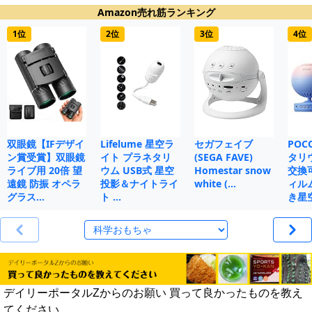
Amazon売れ筋ランキング
1位
2位
3位
4位
双眼鏡【IFデザイ
Lifelume 星空ラ
セガフェイブ
POC
ン賞受賞】双眼鏡
イト プラネタリ
(SEGA FAVE)
タリ
ライブ用 20倍 望
ウム USB式 星空
Homestar snow
交換
遠鏡 防振 オペラ
投影＆ナイトライ
white (…
ィル
グラス…
ト …
き星
デイリーポータルZからのお願い 買って良かったものを教え
てください