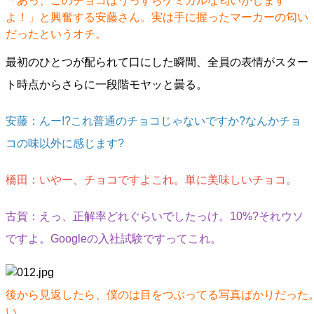
「あっ、このチョコはうっすらケミカルな匂いがします
よ！」と興奮する安藤さん。実は手に握ったマーカーの匂い
だったというオチ。
最初のひとつが配られて口にした瞬間、全員の表情がスター
ト時点からさらに一段階モヤッと曇る。
安藤：んー!?これ普通のチョコじゃないですか?なんかチョ
コの味以外に感じます?
橋田：いやー、チョコですよこれ。単に美味しいチョコ。
古賀：えっ、正解率どれぐらいでしたっけ。10%?それウソ
ですよ。Googleの入社試験ですってこれ。
後から見返したら、僕のは目をつぶってる写真ばかりだった
い。