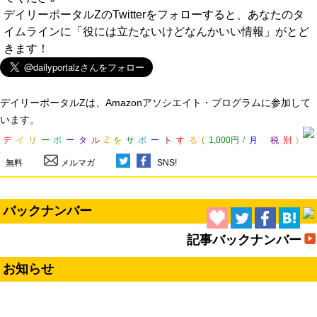
デイリーポータルZのTwitterをフォローすると、あなたのタ
イムラインに「役には立たないけどなんかいい情報」がとど
きます！
デイリーポータルZは、Amazonアソシエイト・プログラムに参加して
います。
デ
イ
リ
ー
ポ
ー
タ
ル
Z
を
サ
ポ
ー
ト
す
る
(
1,000円
/
月
税
別
)
無料
メルマガ
SNS!
バックナンバー
記事バックナンバー
お知らせ