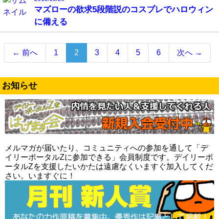
マズローの欲求5段階説のコスプレでハロウィン
に備える
（こ
← 前へ
1
2
3
4
5
6
次へ →
の
ペ
ー
お知らせ
ジ）
メルマガが届いたり、コミュニティへの参加を通して「デ
イリーポータルZに参加できる」会員制度です。デイリーポ
ータルZを支援したいかたは遠慮なくいますぐ加入してくだ
さい。いますぐに！