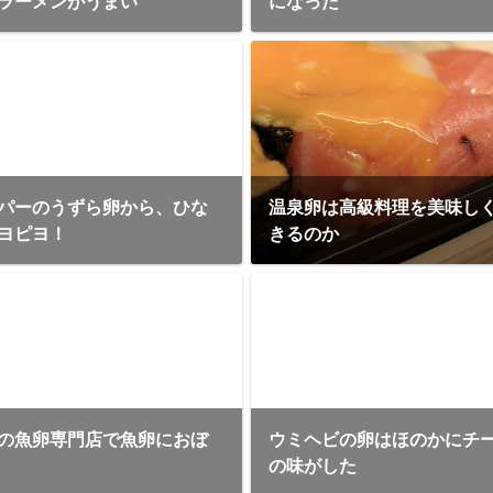
ラーメンがうまい
になった
パーのうずら卵から、ひな
温泉卵は高級料理を美味し
ヨピヨ！
きるのか
の魚卵専門店で魚卵におぼ
ウミヘビの卵はほのかにチ
の味がした