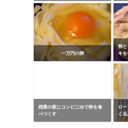
卵と
一万円の卵
キを
残業の夜にコンビニゆで卵を食
ロー
べつくす
くる