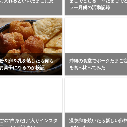
に入れるといいたまごに見
まごでとじる ～たまごで
ラー月餅の活動記録
粉＆卵＆乳を熱したら何ら
沖縄の食堂でポークたまご
お菓子になるのか検証
を食べ比べてみた
ごの“白身だけ”入りインスタ
温泉卵を焼いたら新しい卵