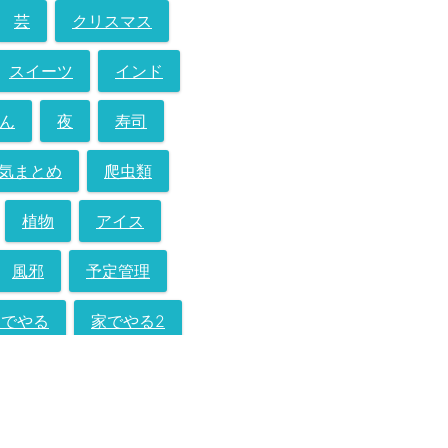
芸
クリスマス
スイーツ
インド
ん
夜
寿司
気まとめ
爬虫類
植物
アイス
風邪
予定管理
家でやる
家でやる2
ツ
オリンピック
カメラ
メッセージ