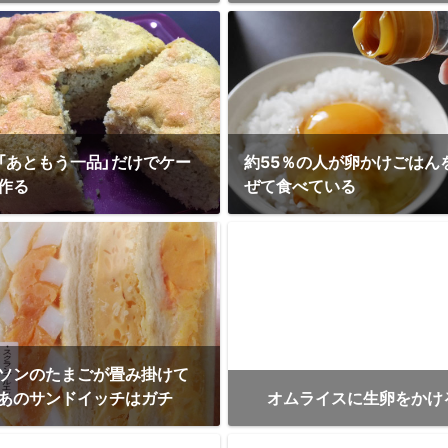
「あともう一品」だけでケー
約55％の人が卵かけごはん
作る
ぜて食べている
ソンのたまごが畳み掛けて
あのサンドイッチはガチ
オムライスに生卵をかけ