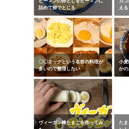
ピーマンの卵とじをピーマンに
カゴ
詰めて卵でとじる
える
〇〇エッグという名前の料理が
小麦
多いので整理したい
かの
ヴィーガン棒たまごを作ってみ
たま