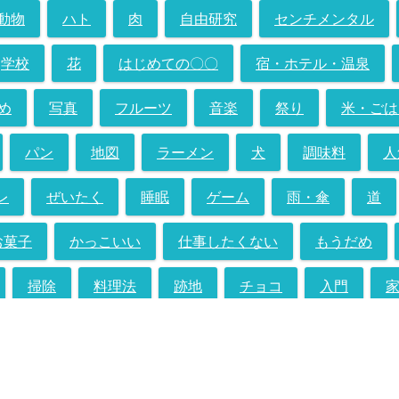
動物
ハト
肉
自由研究
センチメンタル
学校
花
はじめての〇〇
宿・ホテル・温泉
め
写真
フルーツ
音楽
祭り
米・ごは
パン
地図
ラーメン
犬
調味料
人
レ
ぜいたく
睡眠
ゲーム
雨・傘
道
お菓子
かっこいい
仕事したくない
もうだめ
掃除
料理法
跡地
チョコ
入門
の
インタビュー
たまご
山
ケガ
Tシャ
コレクション
虫
うどん
揚げ物・フライ