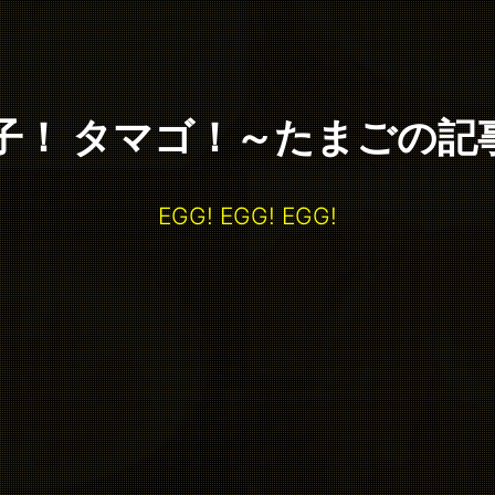
玉子！ タマゴ！～たまごの記
EGG! EGG! EGG!