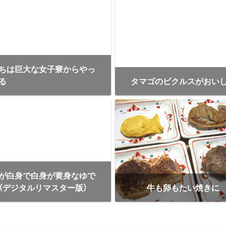
ちは巨大な女子寮からやっ
る
タマゴのピクルスがおい
が白身で白身が黄身なゆで
（デジタルリマスター版）
牛も卵もたい焼きに