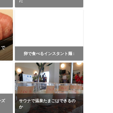
た
くで
卵で食べるインスタント麺 :
ーズ
サウナで温泉たまごはできるの
か