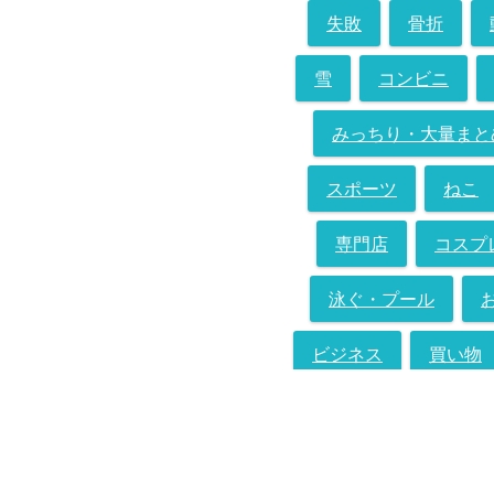
失敗
骨折
雪
コンビニ
みっちり・大量まと
スポーツ
ねこ
専門店
コスプ
泳ぐ・プール
ビジネス
買い物
改造
買ったも
デジタルリマスター