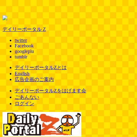
デイリーポータル Z
twitter
Facebook
googleplu
tumblr
デイリーポータルZとは
English
広告企画のご案内
デイリーポータルZをはげます会
ごあんない
ログイン