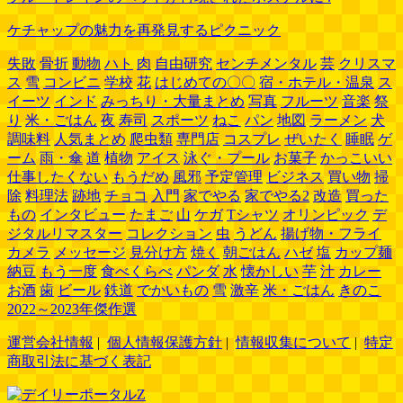
ケチャップの魅力を再発見するピクニック
失敗
骨折
動物
ハト
肉
自由研究
センチメンタル
芸
クリスマ
ス
雪
コンビニ
学校
花
はじめての〇〇
宿・ホテル・温泉
ス
イーツ
インド
みっちり・大量まとめ
写真
フルーツ
音楽
祭
り
米・ごはん
夜
寿司
スポーツ
ねこ
パン
地図
ラーメン
犬
調味料
人気まとめ
爬虫類
専門店
コスプレ
ぜいたく
睡眠
ゲ
ーム
雨・傘
道
植物
アイス
泳ぐ・プール
お菓子
かっこいい
仕事したくない
もうだめ
風邪
予定管理
ビジネス
買い物
掃
除
料理法
跡地
チョコ
入門
家でやる
家でやる2
改造
買った
もの
インタビュー
たまご
山
ケガ
Tシャツ
オリンピック
デ
ジタルリマスター
コレクション
虫
うどん
揚げ物・フライ
カメラ
メッセージ
見分け方
焼く
朝ごはん
ハゼ
塩
カップ麺
納豆
もう一度
食べくらべ
パンダ
水
懐かしい
芋
汁
カレー
お酒
歯
ビール
鉄道
でかいもの
雪
激辛
米・ごはん
きのこ
2022～2023年傑作選
運営会社情報
|
個人情報保護方針
|
情報収集について
|
特定
商取引法に基づく表記