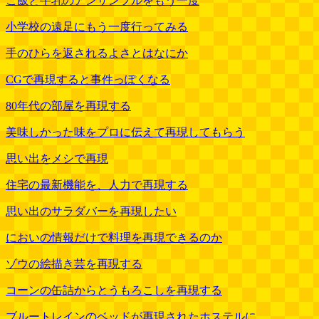
ご飯と牛乳のアンサンブルをもう一度
小学校の遠足にもう一度行ってみる
手のひらを返されるよさとはなにか
CGで再現すると事件っぽくなる
80年代の部屋を再現する
美味しかった味をプロに伝えて再現してもらう
思い出をメシで再現
住宅の最新機能を、人力で再現する
思い出のサラダバーを再現したい
においの情報だけで料理を再現できるのか
ゾウの絵描き芸を再現する
コーンの缶詰からとうもろこしを再現する
ブルートレインのベッドが再現されたホステルに .