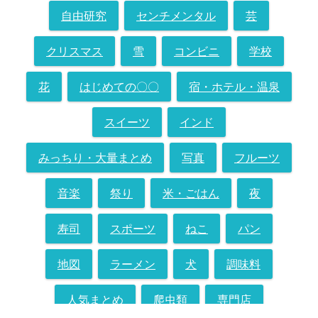
自由研究
センチメンタル
芸
クリスマス
雪
コンビニ
学校
花
はじめての〇〇
宿・ホテル・温泉
スイーツ
インド
みっちり・大量まとめ
写真
フルーツ
音楽
祭り
米・ごはん
夜
寿司
スポーツ
ねこ
パン
地図
ラーメン
犬
調味料
人気まとめ
爬虫類
専門店