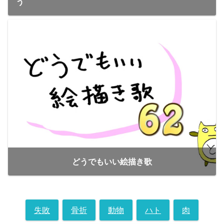
う
どうでもいい絵描き歌
失敗
骨折
動物
ハト
肉