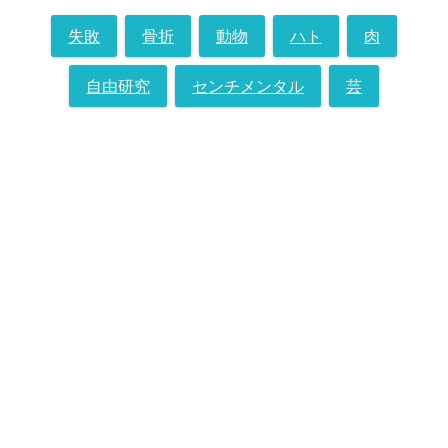
失敗
骨折
動物
ハト
肉
自由研究
センチメンタル
芸
クリスマス
雪
コンビニ
学校
花
はじめての〇〇
宿・ホテル・温泉
スイーツ
インド
みっちり・大量まとめ
写真
フルーツ
音楽
祭り
米・ごはん
夜
寿司
スポーツ
ねこ
パン
地図
ラーメン
犬
調味料