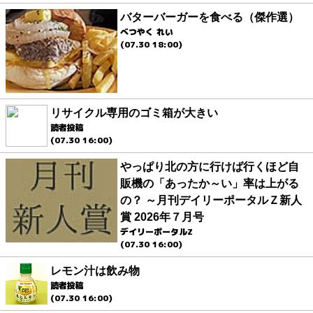
バターバーガーを食べる（傑作選）
べつやく れい
(07.30 18:00)
リサイクル専用のゴミ箱が大きい
読者投稿
(07.30 16:00)
やっぱり北の方に行けば行くほど自
販機の「あったか～い」率は上がる
の？ ～月刊デイリーポータルＺ新人
賞 2026年７月号
デイリーポータルZ
(07.30 16:00)
レモン汁は飲み物
読者投稿
(07.30 16:00)