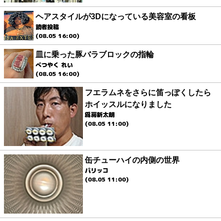
ヘアスタイルが3Dになっている美容室の看板
読者投稿
(08.05 16:00)
皿に乗った豚バラブロックの指輪
べつやく れい
(08.05 16:00)
フエラムネをさらに笛っぽくしたら
ホイッスルになりました
爲房新太朗
(08.05 11:00)
缶チューハイの内側の世界
パリッコ
(08.05 11:00)