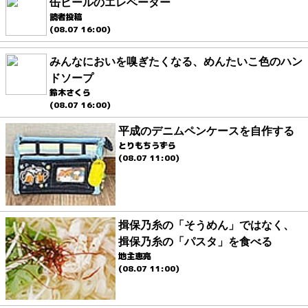
缶ビールのエレベーター
読者投稿
(08.07 16:00)
みんなにおいを嗅ぎたくなる、めんたいこ色のハン
ドソープ
鈴木さくら
(08.07 16:00)
平成のデニムペンケースを自作する
とりもちうずら
(08.07 11:00)
揖保乃糸の「そうめん」ではなく、
揖保乃糸の「パスタ」を食べる
地主恵亮
(08.07 11:00)