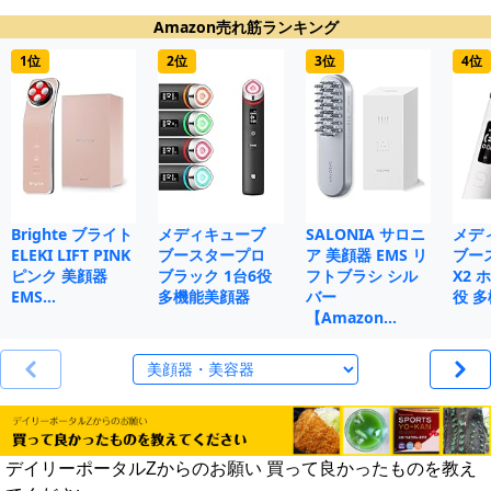
Amazon売れ筋ランキング
1位
2位
3位
4位
Brighte ブライト
メディキューブ
SALONIA サロニ
メデ
ELEKI LIFT PINK
ブースタープロ
ア 美顔器 EMS リ
ブー
ピンク 美顔器
ブラック 1台6役
フトブラシ シル
X2 
EMS…
多機能美顔器
バー
役 
【Amazon…
デイリーポータルZからのお願い 買って良かったものを教え