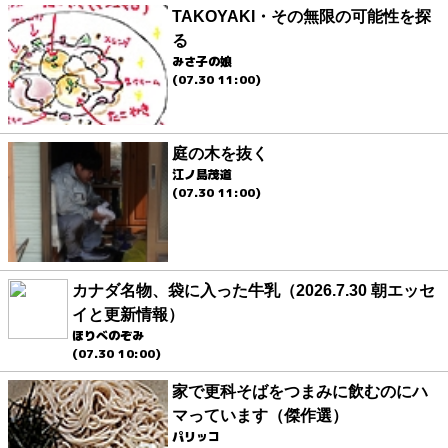
TAKOYAKI・その無限の可能性を探
る
みさ子の娘
(07.30 11:00)
庭の木を抜く
江ノ島茂道
(07.30 11:00)
カナダ名物、袋に入った牛乳（2026.7.30 朝エッセ
イと更新情報）
ほりべのぞみ
(07.30 10:00)
家で更科そばをつまみに飲むのにハ
マっています（傑作選）
パリッコ