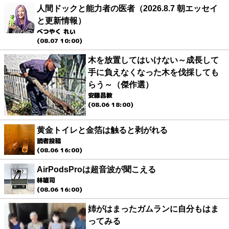
人間ドックと能力者の医者（2026.8.7 朝エッセイ
と更新情報）
べつやく れい
(08.07 10:00)
木を放置してはいけない～成長して
手に負えなくなった木を伐採しても
らう～（傑作選）
安藤昌教
(08.06 18:00)
黄金トイレと金箔は触ると剥がれる
読者投稿
(08.06 16:00)
AirPodsProは超音波が聞こえる
林雄司
(08.06 16:00)
姉がはまったガムランに自分もはま
ってみる