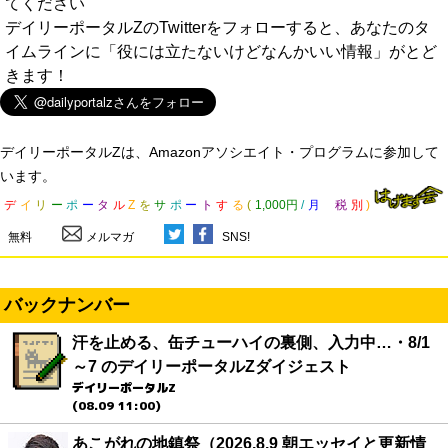
てください
デイリーポータルZのTwitterをフォローすると、あなたのタ
イムラインに「役には立たないけどなんかいい情報」がとど
きます！
デイリーポータルZは、Amazonアソシエイト・プログラムに参加して
います。
デ
イ
リ
ー
ポ
ー
タ
ル
Z
を
サ
ポ
ー
ト
す
る
(
1,000円
/
月
税
別
)
無料
メルマガ
SNS!
バックナンバー
汗を止める、缶チューハイの裏側、入力中…・8/1
～7 のデイリーポータルZダイジェスト
デイリーポータルZ
(08.09 11:00)
あこがれの地鎮祭（2026.8.9 朝エッセイと更新情