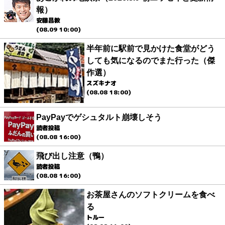
報）
安藤昌教
(08.09 10:00)
半年前に駅前で見かけた食堂がどう
しても気になるのでまた行った（傑
作選）
スズキナオ
(08.08 18:00)
PayPayでゲシュタルト崩壊しそう
読者投稿
(08.08 16:00)
飛び出し注意（鴨）
読者投稿
(08.08 16:00)
お茶屋さんのソフトクリームを食べ
る
トルー