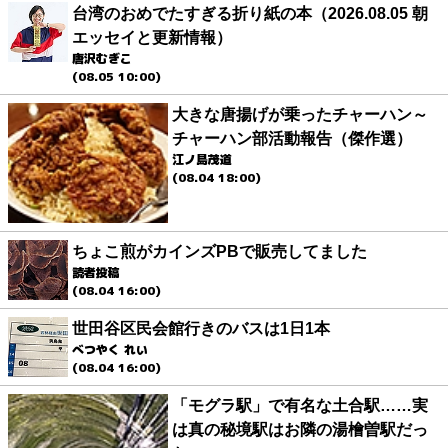
台湾のおめでたすぎる折り紙の本（2026.08.05 朝
エッセイと更新情報）
唐沢むぎこ
(08.05 10:00)
大きな唐揚げが乗ったチャーハン～
チャーハン部活動報告（傑作選）
江ノ島茂道
(08.04 18:00)
ちょこ煎がカインズPBで販売してました
読者投稿
(08.04 16:00)
世田谷区民会館行きのバスは1日1本
べつやく れい
(08.04 16:00)
「モグラ駅」で有名な土合駅……実
は真の秘境駅はお隣の湯檜曽駅だっ