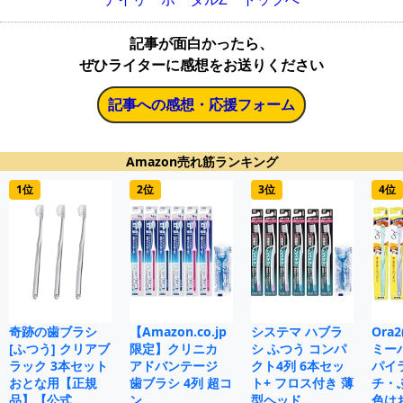
記事が面白かったら、
ぜひライターに感想をお送りください
記事への感想・応援フォーム
Amazon売れ筋ランキング
1位
2位
3位
4位
奇跡の歯ブラシ
【Amazon.co.jp
システマ ハブラ
Ora
[ふつう] クリアブ
限定】クリニカ
シ ふつう コンパ
ミー
ラック 3本セット
アドバンテージ
クト4列 6本セッ
パイ
おとな用【正規
歯ブラシ 4列 超コ
ト+ フロス付き 薄
チ・
品】【公式…
ン…
型ヘッド…
色は