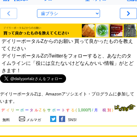
デイリーポータルZからのお願い 買って良かったものを教え
てください
デイリーポータルZのTwitterをフォローすると、あなたのタ
イムラインに「役には立たないけどなんかいい情報」がとど
きます！
デイリーポータルZは、Amazonアソシエイト・プログラムに参加して
います。
デ
イ
リ
ー
ポ
ー
タ
ル
Z
を
サ
ポ
ー
ト
す
る
(
1,000円
/
月
税
別
)
無料
メルマガ
SNS!