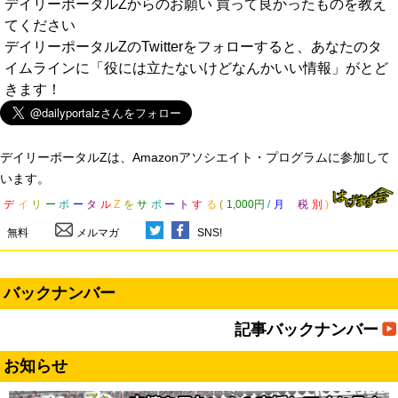
デイリーポータルZからのお願い 買って良かったものを教え
てください
デイリーポータルZのTwitterをフォローすると、あなたのタ
イムラインに「役には立たないけどなんかいい情報」がとど
きます！
デイリーポータルZは、Amazonアソシエイト・プログラムに参加して
います。
デ
イ
リ
ー
ポ
ー
タ
ル
Z
を
サ
ポ
ー
ト
す
る
(
1,000円
/
月
税
別
)
無料
メルマガ
SNS!
バックナンバー
記事バックナンバー
お知らせ