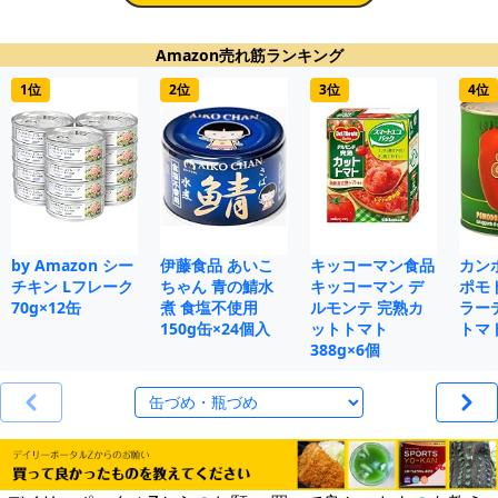
Amazon売れ筋ランキング
1位
2位
3位
4位
by Amazon シー
伊藤食品 あいこ
キッコーマン食品
カン
チキン Lフレーク
ちゃん 青の鯖水
キッコーマン デ
ポモ
70g×12缶
煮 食塩不使用
ルモンテ 完熟カ
ラー
150g缶×24個入
ットトマト
トマト
388g×6個