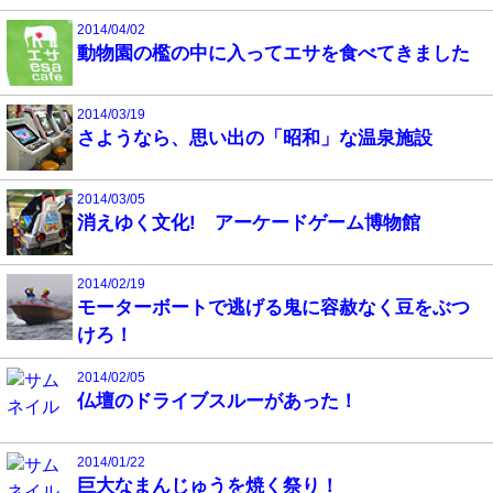
2014/04/02
動物園の檻の中に入ってエサを食べてきました
2014/03/19
さようなら、思い出の「昭和」な温泉施設
2014/03/05
消えゆく文化! アーケードゲーム博物館
2014/02/19
モーターボートで逃げる鬼に容赦なく豆をぶつ
けろ！
2014/02/05
仏壇のドライブスルーがあった！
2014/01/22
巨大なまんじゅうを焼く祭り！