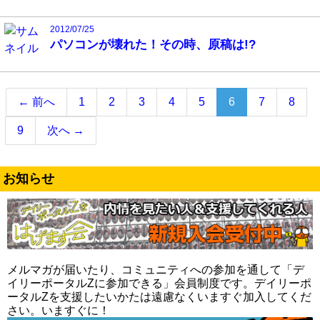
2012/07/25
パソコンが壊れた！その時、原稿は!?
（こ
← 前へ
1
2
3
4
5
6
7
8
の
9
次へ →
ペ
ー
ジ）
お知らせ
メルマガが届いたり、コミュニティへの参加を通して「デ
イリーポータルZに参加できる」会員制度です。デイリーポ
ータルZを支援したいかたは遠慮なくいますぐ加入してくだ
さい。いますぐに！