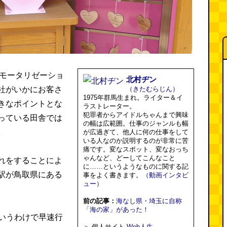
、モータリゼーショ
北村ヂン
社がいかにお客さ
（きたむらじん）
1975年群馬生まれ。ライター＆イ
きなポイントとな
ラストレーター。
犯罪者からアイドルちゃんまで興味
っている田舎では
の幅は広範囲。仕事のジャンルも幅
。
が広過ぎて、他人に何の仕事をして
いる人なのか説明するのが非常に苦
痛です。変なスポット、変なおっち
ゃんなど、どーしてこんなこと
れをすることによ
に……というようなものに関する記
駅が鳥取県にある
事をよく書きます。
（動画インタビ
ュー）
前の記事：
海なし県・埼玉に自称
「海の家」があった！
というわけで早速行
＞ 個人サイト
Web人生