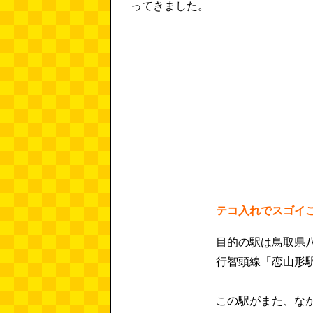
ってきました。
テコ入れでスゴイ
目的の駅は鳥取県
行智頭線「恋山形
この駅がまた、な