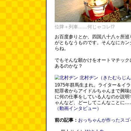
位牌＋列車……何じゃコレ!?
お百度参りとか、四国八十八ヶ所巡
がともなうものです。そんなにカン
らね。
でもそんな願かけをオートマチック
あるのかな？
北村ヂン
（きたむらじん
1975年群馬生まれ。ライター＆イ
犯罪者からアイドルちゃんまで興味
に何の仕事をしている人なのか説明
ゃんなど、どーしてこんなことに…
（動画インタビュー）
前の記事：
おっちゃんが作ったスゴ