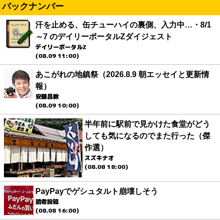
バックナンバー
汗を止める、缶チューハイの裏側、入力中…・8/1
～7 のデイリーポータルZダイジェスト
デイリーポータルZ
(08.09 11:00)
あこがれの地鎮祭（2026.8.9 朝エッセイと更新情
報）
安藤昌教
(08.09 10:00)
半年前に駅前で見かけた食堂がどう
しても気になるのでまた行った（傑
作選）
スズキナオ
(08.08 18:00)
PayPayでゲシュタルト崩壊しそう
読者投稿
(08.08 16:00)