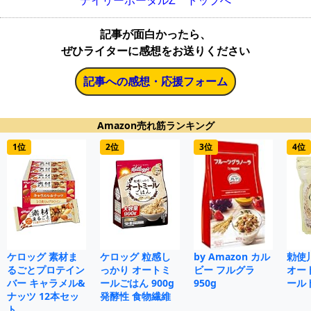
デイリーポータルZ トップへ
記事が面白かったら、
ぜひライターに感想をお送りください
記事への感想・応援フォーム
Amazon売れ筋ランキング
1位
2位
3位
4位
ケロッグ 素材ま
ケロッグ 粒感し
by Amazon カル
勅使
るごとプロテイン
っかり オートミ
ビー フルグラ
オー
バー キャラメル&
ールごはん 900g
950g
ールド
ナッツ 12本セッ
発酵性 食物繊維
ト