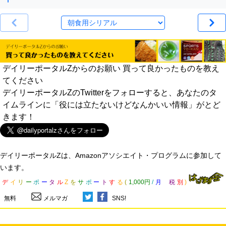
デイリーポータルZからのお願い 買って良かったものを教え
てください
デイリーポータルZのTwitterをフォローすると、あなたのタ
イムラインに「役には立たないけどなんかいい情報」がとど
きます！
デイリーポータルZは、Amazonアソシエイト・プログラムに参加して
います。
デ
イ
リ
ー
ポ
ー
タ
ル
Z
を
サ
ポ
ー
ト
す
る
(
1,000円
/
月
税
別
)
無料
メルマガ
SNS!