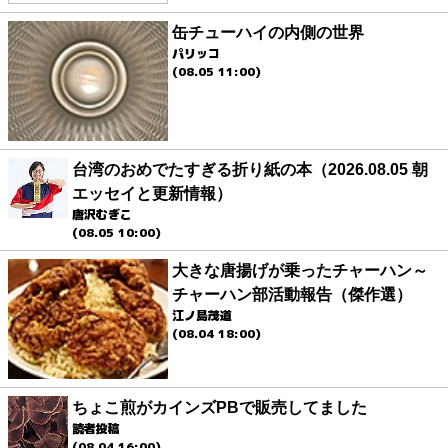
缶チューハイの内側の世界
パリッコ
(08.05 11:00)
台湾のおめでたすぎる折り紙の本（2026.08.05 朝
エッセイと更新情報）
唐沢むぎこ
(08.05 10:00)
大きな唐揚げが乗ったチャーハン～
チャーハン部活動報告（傑作選）
江ノ島茂道
(08.04 18:00)
ちょこ煎がカインズPBで販売してました
読者投稿
(08.04 16:00)