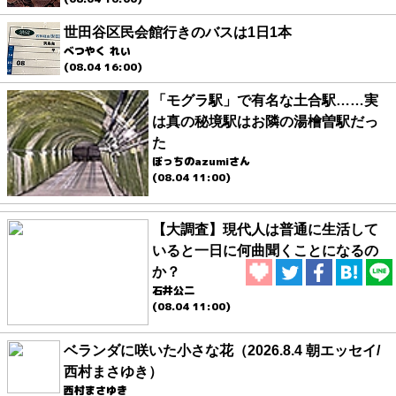
世田谷区民会館行きのバスは1日1本
べつやく れい
(08.04 16:00)
「モグラ駅」で有名な土合駅……実
は真の秘境駅はお隣の湯檜曽駅だっ
た
ぼっちのazumiさん
(08.04 11:00)
【大調査】現代人は普通に生活して
いると一日に何曲聞くことになるの
か？
石井公二
(08.04 11:00)
ベランダに咲いた小さな花（2026.8.4 朝エッセイ/
西村まさゆき）
西村まさゆき