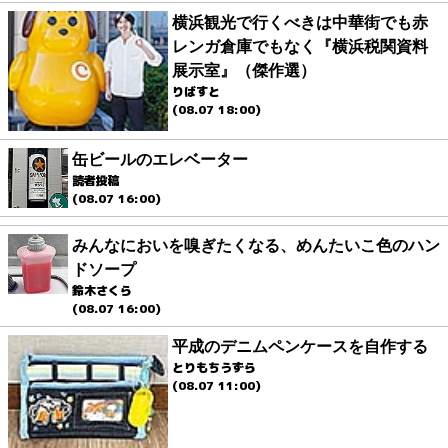
横浜観光で行くべきは中華街でも赤
レンガ倉庫でもなく『横浜税関資料
展示室』（傑作選）
りばすと
(08.07 18:00)
缶ビールのエレベーター
読者投稿
(08.07 16:00)
みんなにおいを嗅ぎたくなる、めんたいこ色のハン
ドソープ
鈴木さくら
(08.07 16:00)
平成のデニムペンケースを自作する
とりもちうずら
(08.07 11:00)