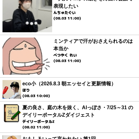
表現したい
んちゅたぐい
(08.03 11:00)
ミンティアで汗がおさえられるのは
本当か
べつやく れい
(08.03 11:00)
eco小（2026.8.3 朝エッセイと更新情報）
ほり
(08.03 10:00)
夏の良さ、庭の木を抜く、AIっぽさ・7/25～31 の
デイリーポータルZダイジェスト
デイリーポータルZ
(08.02 11:00)
おもしろいって言われたい 第1回