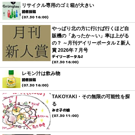
リサイクル専用のゴミ箱が大きい
読者投稿
(07.30 16:00)
やっぱり北の方に行けば行くほど自
販機の「あったか～い」率は上がる
の？ ～月刊デイリーポータルＺ新人
賞 2026年７月号
デイリーポータルZ
(07.30 16:00)
レモン汁は飲み物
読者投稿
(07.30 16:00)
TAKOYAKI・その無限の可能性を探
る
みさ子の娘
(07.30 11:00)