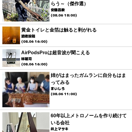
らう～（傑作選）
安藤昌教
(08.06 18:00)
黄金トイレと金箔は触ると剥がれる
読者投稿
(08.06 16:00)
AirPodsProは超音波が聞こえる
林雄司
(08.06 16:00)
姉がはまったガムランに自分もはま
ってみる
まいしろ
(08.06 11:00)
60年以上メトロノームを作り続けて
いる会社
井上マサキ