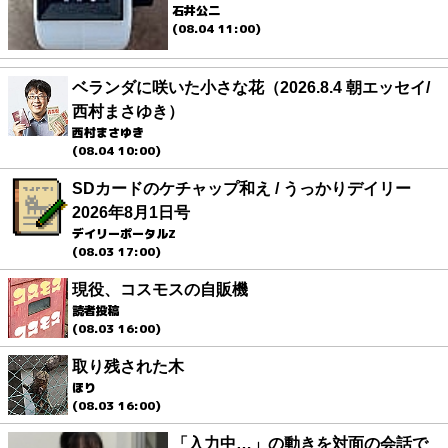
石井公二
(08.04 11:00)
ベランダに咲いた小さな花（2026.8.4 朝エッセイ/
西村まさゆき）
西村まさゆき
(08.04 10:00)
SDカードのケチャップ和え / うっかりデイリー
2026年8月1日号
デイリーポータルZ
(08.03 17:00)
現役、コスモスの自販機
読者投稿
(08.03 16:00)
取り残された木
ほり
(08.03 16:00)
「入力中…」の動きを対面の会話で