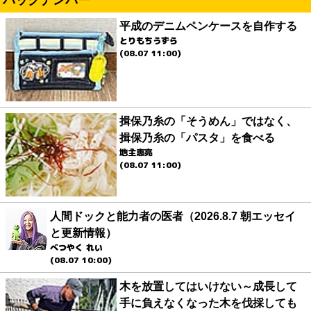
バックナンバー
平成のデニムペンケースを自作する
とりもちうずら
(08.07 11:00)
揖保乃糸の「そうめん」ではなく、
揖保乃糸の「パスタ」を食べる
地主恵亮
(08.07 11:00)
人間ドックと能力者の医者（2026.8.7 朝エッセイ
と更新情報）
べつやく れい
(08.07 10:00)
木を放置してはいけない～成長して
手に負えなくなった木を伐採しても