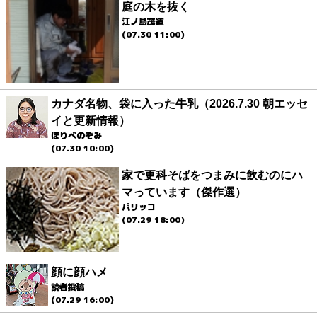
庭の木を抜く
江ノ島茂道
(07.30 11:00)
カナダ名物、袋に入った牛乳（2026.7.30 朝エッセ
イと更新情報）
ほりべのぞみ
(07.30 10:00)
家で更科そばをつまみに飲むのにハ
マっています（傑作選）
パリッコ
(07.29 18:00)
顔に顔ハメ
読者投稿
(07.29 16:00)