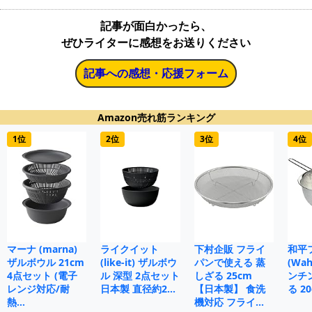
記事が面白かったら、
ぜひライターに感想をお送りください
記事への感想・応援フォーム
Amazon売れ筋ランキング
1位
2位
3位
4位
マーナ (marna)
ライクイット
下村企販 フライ
和平
ザルボウル 21cm
(like-it) ザルボウ
パンで使える 蒸
(Wah
4点セット (電子
ル 深型 2点セット
しざる 25cm
ンチ
レンジ対応/耐
日本製 直径約2…
【日本製】 食洗
る 20
熱…
機対応 フライ…