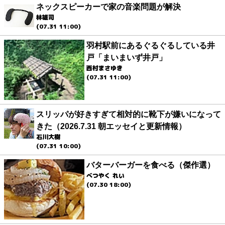
ネックスピーカーで家の音楽問題が解決
林雄司
(07.31 11:00)
羽村駅前にあるぐるぐるしている井
戸「まいまいず井戸」
西村まさゆき
(07.31 11:00)
スリッパが好きすぎて相対的に靴下が嫌いになって
きた（2026.7.31 朝エッセイと更新情報）
石川大樹
(07.31 10:00)
バターバーガーを食べる（傑作選）
べつやく れい
(07.30 18:00)