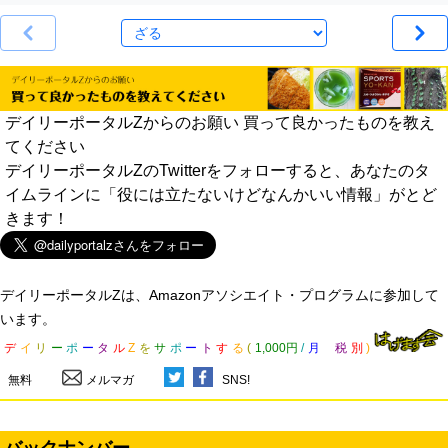
デイリーポータルZからのお願い 買って良かったものを教え
てください
デイリーポータルZのTwitterをフォローすると、あなたのタ
イムラインに「役には立たないけどなんかいい情報」がとど
きます！
デイリーポータルZは、Amazonアソシエイト・プログラムに参加して
います。
デ
イ
リ
ー
ポ
ー
タ
ル
Z
を
サ
ポ
ー
ト
す
る
(
1,000円
/
月
税
別
)
無料
メルマガ
SNS!