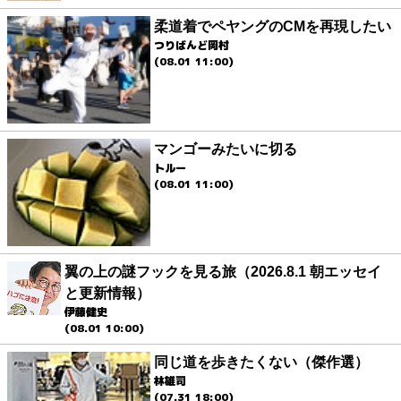
柔道着でペヤングのCMを再現したい
つりばんど岡村
(08.01 11:00)
マンゴーみたいに切る
トルー
(08.01 11:00)
翼の上の謎フックを見る旅（2026.8.1 朝エッセイ
と更新情報）
伊藤健史
(08.01 10:00)
同じ道を歩きたくない（傑作選）
林雄司
(07.31 18:00)