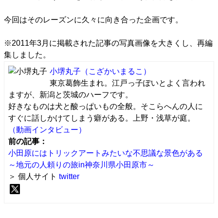
今回はそのレーズンに久々に向き合った企画です。
※2011年3月に掲載された
記事
の写真画像を大きくし、再編
集しました。
小堺丸子
（こざかいまるこ）
東京葛飾生まれ。江戸っ子ぽいとよく言われ
ますが、新潟と茨城のハーフです。
好きなものは犬と酸っぱいもの全般。そこらへんの人に
すぐに話しかけてしまう癖がある。上野・浅草が庭。
（動画インタビュー）
前の記事：
小田原にはトリックアートみたいな不思議な景色がある
～地元の人頼りの旅in神奈川県小田原市～
＞ 個人サイト
twitter