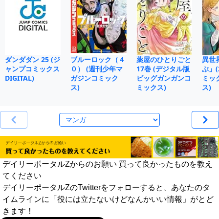
ダンダダン 25 (ジ
ブルーロック（４
薬屋のひとりごと
異世
ャンプコミックス
０） (週刊少年マ
17巻 (デジタル版
ぶ」(
DIGITAL)
ガジンコミック
ビッグガンガンコ
ミッ
ス)
ミックス)
ス)
デイリーポータルZからのお願い 買って良かったものを教え
てください
デイリーポータルZのTwitterをフォローすると、あなたのタ
イムラインに「役には立たないけどなんかいい情報」がとど
きます！