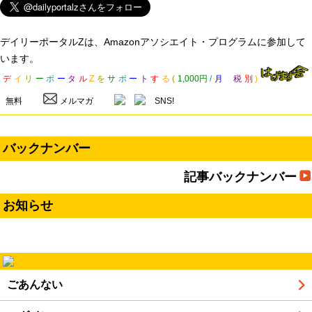
デイリーポータルZは、Amazonアソシエイト・プログラムに参加して
います。
デ
イ
リ
ー
ポ
ー
タ
ル
Z
を
サ
ポ
ー
ト
す
る
(
1,000円
/
月
税
別
)
無料
メルマガ
SNS!
バックナンバー
記事バックナンバー
お知らせ
ごあんない