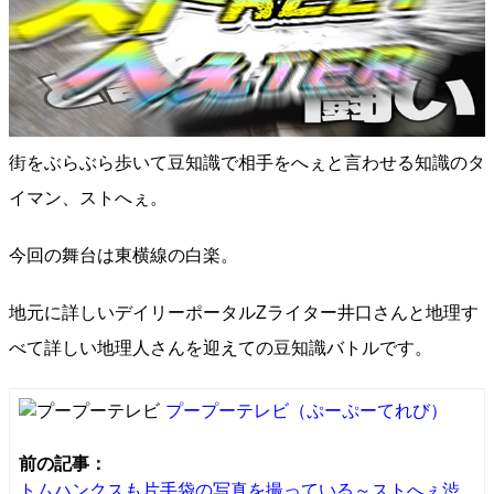
街をぶらぶら歩いて豆知識で相手をへぇと言わせる知識のタ
イマン、ストへぇ。
今回の舞台は東横線の白楽。
地元に詳しいデイリーポータルZライター井口さんと地理す
べて詳しい地理人さんを迎えての豆知識バトルです。
プープーテレビ
（ぷーぷーてれび）
前の記事：
トムハンクスも片手袋の写真を撮っている～ストへぇ渋