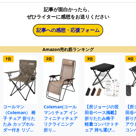
記事が面白かったら、
ぜひライターに感想をお送りください
記事への感想・応援フォーム
Amazon売れ筋ランキング
1位
2位
3位
4位
コールマン
Coleman(コール
【所ジョージの世
【所
（Coleman） 椅
マン) チェア イン
田谷ベース掲載】
田谷
子 チェア 折りた
フィニティチェア
折りたたみ椅子
折り
たみ カップホル
リクライニング
軽量コンパクトチ
アウ
ダー付き リゾ…
折り…
ェア 持ち運び…
コン