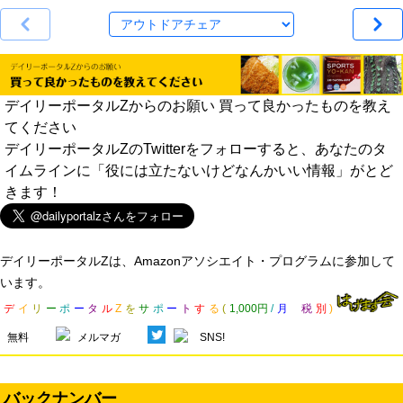
デイリーポータルZからのお願い 買って良かったものを教え
てください
デイリーポータルZのTwitterをフォローすると、あなたのタ
イムラインに「役には立たないけどなんかいい情報」がとど
きます！
デイリーポータルZは、Amazonアソシエイト・プログラムに参加して
います。
デ
イ
リ
ー
ポ
ー
タ
ル
Z
を
サ
ポ
ー
ト
す
る
(
1,000円
/
月
税
別
)
無料
メルマガ
SNS!
バックナンバー