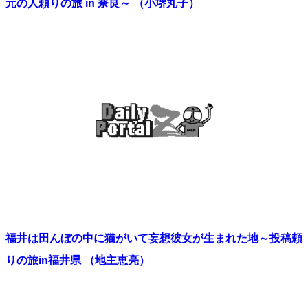
元の人頼りの旅 in 奈良～ （小堺丸子）
福井は田んぼの中に猫がいて妄想彼女が生まれた地～投稿頼
りの旅in福井県 （地主恵亮）