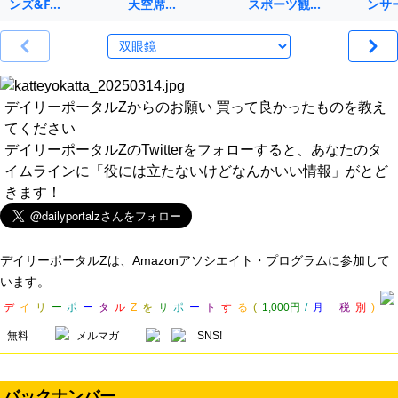
ンズ&F…
天空席…
スポーツ観…
ンサ
デイリーポータルZからのお願い 買って良かったものを教え
てください
デイリーポータルZのTwitterをフォローすると、あなたのタ
イムラインに「役には立たないけどなんかいい情報」がとど
きます！
デイリーポータルZは、Amazonアソシエイト・プログラムに参加して
います。
デ
イ
リ
ー
ポ
ー
タ
ル
Z
を
サ
ポ
ー
ト
す
る
(
1,000円
/
月
税
別
)
無料
メルマガ
SNS!
バックナンバー