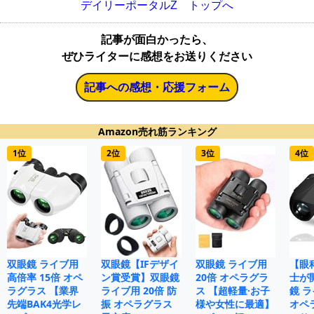
デイリーポータルZ トップへ
記事が面白かったら、
ぜひライターに感想をお送りください
記事への感想・応援フォーム
Amazon売れ筋ランキング
1位
2位
3位
4位
双眼鏡 ライブ用
双眼鏡【IFデザイ
双眼鏡 ライブ用
【眼
高倍率 15倍 オペ
ン賞受賞】双眼鏡
20倍 オペラグラ
士が
ラグラス 【業界
ライブ用 20倍 防
ス 【超軽量·お子
鏡 ラ
先端BAK4光学レ
振 オペラグラス
様や女性に最適】
オペ