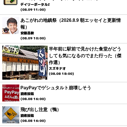
デイリーポータルZ
(08.09 11:00)
あこがれの地鎮祭（2026.8.9 朝エッセイと更新情
報）
安藤昌教
(08.09 10:00)
半年前に駅前で見かけた食堂がどう
しても気になるのでまた行った（傑
作選）
スズキナオ
(08.08 18:00)
PayPayでゲシュタルト崩壊しそう
読者投稿
(08.08 16:00)
飛び出し注意（鴨）
読者投稿
(08.08 16:00)