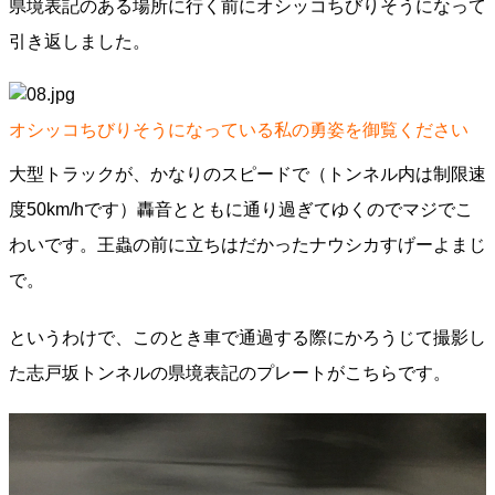
県境表記のある場所に行く前にオシッコちびりそうになって
引き返しました。
オシッコちびりそうになっている私の勇姿を御覧ください
大型トラックが、かなりのスピードで（トンネル内は制限速
度50km/hです）轟音とともに通り過ぎてゆくのでマジでこ
わいです。王蟲の前に立ちはだかったナウシカすげーよまじ
で。
というわけで、このとき車で通過する際にかろうじて撮影し
た志戸坂トンネルの県境表記のプレートがこちらです。