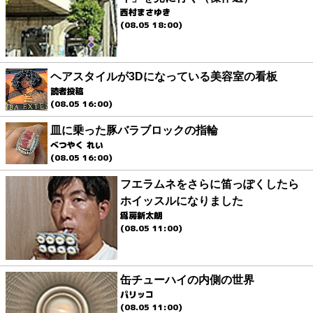
西村まさゆき
(08.05 18:00)
ヘアスタイルが3Dになっている美容室の看板
読者投稿
(08.05 16:00)
皿に乗った豚バラブロックの指輪
べつやく れい
(08.05 16:00)
フエラムネをさらに笛っぽくしたら
ホイッスルになりました
爲房新太朗
(08.05 11:00)
缶チューハイの内側の世界
パリッコ
(08.05 11:00)