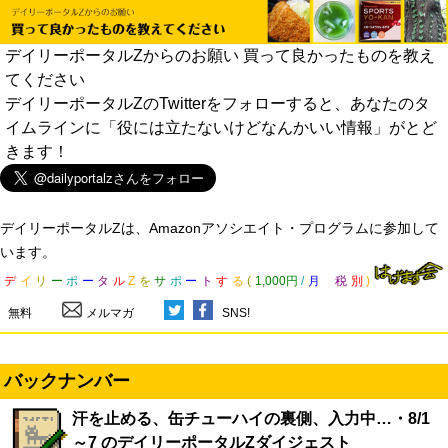
デイリーポータルZからのお願い 買って良かったものを教え
てください
デイリーポータルZのTwitterをフォローすると、あなたのタ
イムラインに「役には立たないけどなんかいい情報」がとど
きます！
デイリーポータルZは、Amazonアソシエイト・プログラムに参加して
います。
デ
イ
リ
ー
ポ
ー
タ
ル
Z
を
サ
ポ
ー
ト
す
る
(
1,000円
/
月
税
別
)
無料
メルマガ
SNS!
バックナンバー
汗を止める、缶チューハイの裏側、入力中…・8/1
～7 のデイリーポータルZダイジェスト