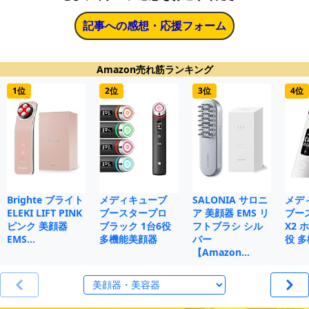
記事への感想・応援フォーム
Amazon売れ筋ランキング
1位
2位
3位
4位
Brighte ブライト
メディキューブ
SALONIA サロニ
メデ
ELEKI LIFT PINK
ブースタープロ
ア 美顔器 EMS リ
ブー
ピンク 美顔器
ブラック 1台6役
フトブラシ シル
X2 
EMS…
多機能美顔器
バー
役 
【Amazon…