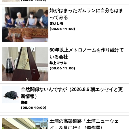
姉がはまったガムランに自分もはま
ってみる
まいしろ
(08.06 11:00)
60年以上メトロノームを作り続けて
いる会社
井上マサキ
(08.06 11:00)
全然関係ないんですが（2026.8.6 朝エッセイと更
新情報）
佐伯
(08.06 10:00)
土浦の高架道路「土浦ニューウェ
イ」を見に行く（傑作選）