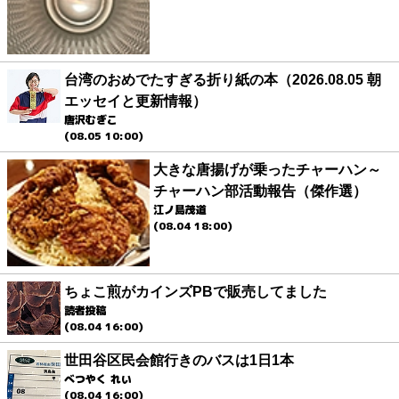
台湾のおめでたすぎる折り紙の本（2026.08.05 朝
エッセイと更新情報）
唐沢むぎこ
(08.05 10:00)
大きな唐揚げが乗ったチャーハン～
チャーハン部活動報告（傑作選）
江ノ島茂道
(08.04 18:00)
ちょこ煎がカインズPBで販売してました
読者投稿
(08.04 16:00)
世田谷区民会館行きのバスは1日1本
べつやく れい
(08.04 16:00)