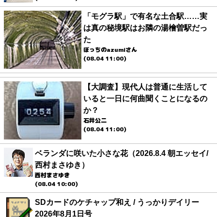
「モグラ駅」で有名な土合駅……実
は真の秘境駅はお隣の湯檜曽駅だっ
た
ぼっちのazumiさん
(08.04 11:00)
【大調査】現代人は普通に生活して
いると一日に何曲聞くことになるの
か？
石井公二
(08.04 11:00)
ベランダに咲いた小さな花（2026.8.4 朝エッセイ/
西村まさゆき）
西村まさゆき
(08.04 10:00)
SDカードのケチャップ和え / うっかりデイリー
2026年8月1日号