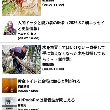
地主恵亮
(08.07 11:00)
人間ドックと能力者の医者（2026.8.7 朝エッセイ
と更新情報）
べつやく れい
(08.07 10:00)
木を放置してはいけない～成長して
手に負えなくなった木を伐採しても
らう～（傑作選）
安藤昌教
(08.06 18:00)
黄金トイレと金箔は触ると剥がれる
読者投稿
(08.06 16:00)
AirPodsProは超音波が聞こえる
林雄司
(08.06 16:00)