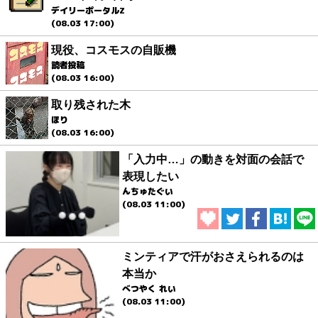
デイリーポータルZ
(08.03 17:00)
現役、コスモスの自販機
読者投稿
(08.03 16:00)
取り残された木
ほり
(08.03 16:00)
「入力中…」の動きを対面の会話で
表現したい
んちゅたぐい
(08.03 11:00)
ミンティアで汗がおさえられるのは
本当か
べつやく れい
(08.03 11:00)