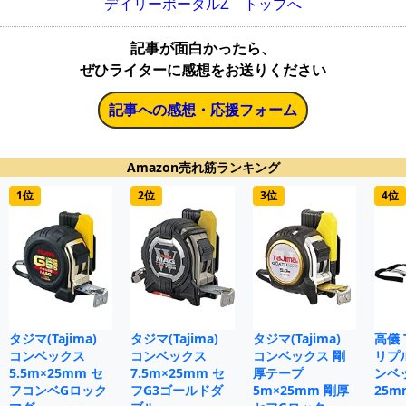
デイリーポータルZ トップへ
記事が面白かったら、
ぜひライターに感想をお送りください
記事への感想・応援フォーム
Amazon売れ筋ランキング
1位
2位
3位
4位
タジマ(Tajima)
タジマ(Tajima)
タジマ(Tajima)
高儀 
コンベックス
コンベックス
コンベックス 剛
リプ
5.5m×25mm セ
7.5m×25mm セ
厚テープ
ンベ
フコンベGロック
フG3ゴールドダ
5m×25mm 剛厚
25m