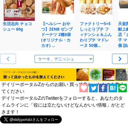
生活志向 チョコ
【ヘルシー おや
ファクトリー5×5
天皇
シュー 60g
つ】ZENB ゼンブ
しっとりプチ フ
献上
ドーナツ 2種8袋
ィナンシェ＆ふん
店「
(オリジナル・カ
わりプチ マドレ
子 マ
カオ) …
ーヌ 50個…
個 
デイリーポータルZからのお願い 買って良かったものを教え
てください
デイリーポータルZのTwitterをフォローすると、あなたのタ
イムラインに「役には立たないけどなんかいい情報」がとど
きます！