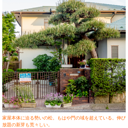
家屋本体に迫る勢いの松。もはや門の域を超えている。伸び
放題の新芽も荒々しい。